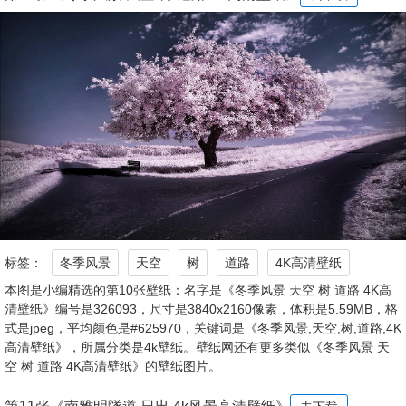
标签：
冬季风景
天空
树
道路
4K高清壁纸
本图是小编精选的第10张壁纸：名字是《冬季风景 天空 树 道路 4K高
清壁纸》编号是326093，尺寸是3840x2160像素，体积是5.59MB，格
式是jpeg，平均颜色是#625970，关键词是《冬季风景,天空,树,道路,4K
高清壁纸》，所属分类是4k壁纸。壁纸网还有更多类似《冬季风景 天
空 树 道路 4K高清壁纸》的壁纸图片。