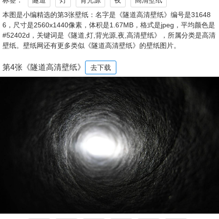
标签：
隧道
灯
背光源
夜
高清壁纸
本图是小编精选的第3张壁纸：名字是《隧道高清壁纸》编号是31648
6，尺寸是2560x1440像素，体积是1.67MB，格式是jpeg，平均颜色是
#52402d，关键词是《隧道,灯,背光源,夜,高清壁纸》，所属分类是高清
壁纸。壁纸网还有更多类似《隧道高清壁纸》的壁纸图片。
第4张《隧道高清壁纸》
去下载