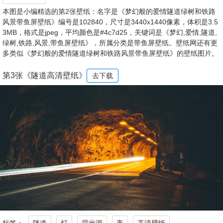
本图是小编精选的第2张壁纸：名字是《梦幻般的爱情隧道绿树和铁路
风景带鱼屏壁纸》编号是102840，尺寸是3440x1440像素，体积是3.5
3MB，格式是jpeg，平均颜色是#4c7d25，关键词是《梦幻,爱情,隧道,
绿树,铁路,风景,带鱼屏壁纸》，所属分类是带鱼屏壁纸。壁纸网还有更
多类似《梦幻般的爱情隧道绿树和铁路风景带鱼屏壁纸》的壁纸图片。
第3张《隧道高清壁纸》
去下载