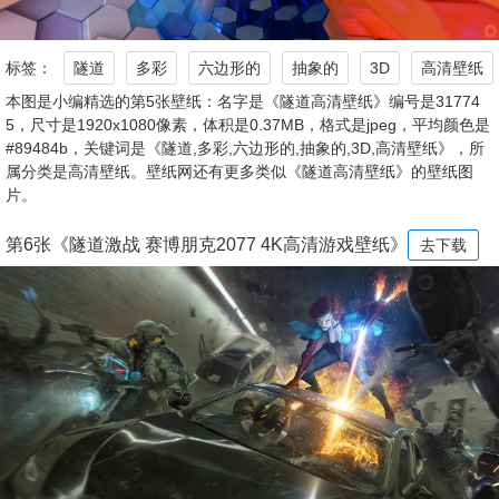
标签：
隧道
多彩
六边形的
抽象的
3D
高清壁纸
本图是小编精选的第5张壁纸：名字是《隧道高清壁纸》编号是31774
5，尺寸是1920x1080像素，体积是0.37MB，格式是jpeg，平均颜色是
#89484b，关键词是《隧道,多彩,六边形的,抽象的,3D,高清壁纸》，所
属分类是高清壁纸。壁纸网还有更多类似《隧道高清壁纸》的壁纸图
片。
第6张《隧道激战 赛博朋克2077 4K高清游戏壁纸》
去下载