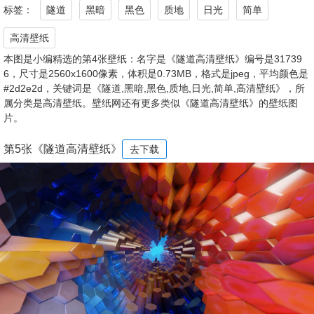
标签：
隧道
黑暗
黑色
质地
日光
简单
高清壁纸
本图是小编精选的第4张壁纸：名字是《隧道高清壁纸》编号是31739
6，尺寸是2560x1600像素，体积是0.73MB，格式是jpeg，平均颜色是
#2d2e2d，关键词是《隧道,黑暗,黑色,质地,日光,简单,高清壁纸》，所
属分类是高清壁纸。壁纸网还有更多类似《隧道高清壁纸》的壁纸图
片。
第5张《隧道高清壁纸》
去下载