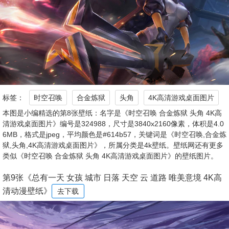
标签：
时空召唤
合金炼狱
头角
4K高清游戏桌面图片
本图是小编精选的第8张壁纸：名字是《时空召唤 合金炼狱 头角 4K高
清游戏桌面图片》编号是324988，尺寸是3840x2160像素，体积是4.0
6MB，格式是jpeg，平均颜色是#614b57，关键词是《时空召唤,合金炼
狱,头角,4K高清游戏桌面图片》，所属分类是4k壁纸。壁纸网还有更多
类似《时空召唤 合金炼狱 头角 4K高清游戏桌面图片》的壁纸图片。
第9张《总有一天 女孩 城市 日落 天空 云 道路 唯美意境 4K高
清动漫壁纸》
去下载