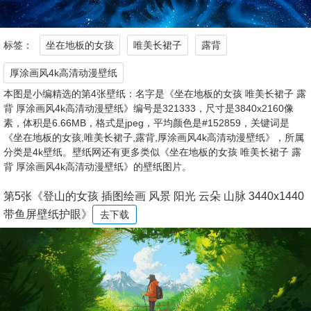
标签：
坐在地板的女孩
唯美长裙子
露背
厚涂画风4k高清动漫壁纸
本图是小编精选的第4张壁纸：名字是《坐在地板的女孩 唯美长裙子 露
背 厚涂画风4k高清动漫壁纸》编号是321333，尺寸是3840x2160像
素，体积是6.66MB，格式是jpeg，平均颜色是#152859，关键词是
《坐在地板的女孩,唯美长裙子,露背,厚涂画风4k高清动漫壁纸》，所属
分类是4k壁纸。壁纸网还有更多类似《坐在地板的女孩 唯美长裙子 露
背 厚涂画风4k高清动漫壁纸》的壁纸图片。
第5张《登山的女孩 插图绘画 风景 阳光 云朵 山脉 3440x1440
带鱼屏壁纸护眼》
去下载