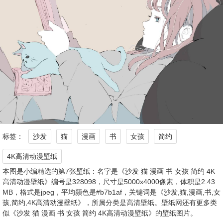
标签：
沙发
猫
漫画
书
女孩
简约
4K高清动漫壁纸
本图是小编精选的第7张壁纸：名字是《沙发 猫 漫画 书 女孩 简约 4K
高清动漫壁纸》编号是328098，尺寸是5000x4000像素，体积是2.43
MB，格式是jpeg，平均颜色是#b7b1af，关键词是《沙发,猫,漫画,书,女
孩,简约,4K高清动漫壁纸》，所属分类是高清壁纸。壁纸网还有更多类
似《沙发 猫 漫画 书 女孩 简约 4K高清动漫壁纸》的壁纸图片。