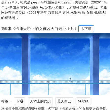
是2.77MB，格式是jpeg，平均颜色是#b0a296，关键词是《2026年马
年,万事如意,古风,水墨画,马,女孩,4k壁纸》，所属分类是4k壁纸。壁纸
网还有更多类似《2026年马年 万事如意 古风 水墨画 马 女孩 4k壁纸》
的壁纸图片。
第9张《卡通天桥上的女孩蓝天白云5k图片》
去下载
标签：
卡通
天桥上的女孩
蓝天白云
5k壁纸
本图是小编精选的第9张壁纸：名字是《卡通天桥上的女孩蓝天白云5k