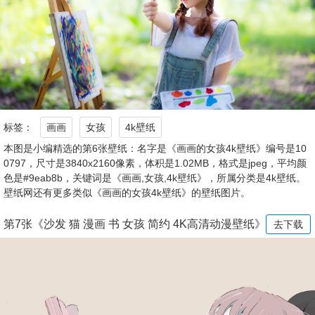
标签：
画画
女孩
4k壁纸
本图是小编精选的第6张壁纸：名字是《画画的女孩4k壁纸》编号是10
0797，尺寸是3840x2160像素，体积是1.02MB，格式是jpeg，平均颜
色是#9eab8b，关键词是《画画,女孩,4k壁纸》，所属分类是4k壁纸。
壁纸网还有更多类似《画画的女孩4k壁纸》的壁纸图片。
第7张《沙发 猫 漫画 书 女孩 简约 4K高清动漫壁纸》
去下载