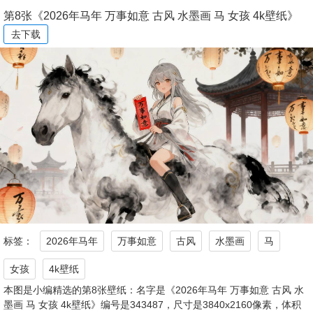
第8张《2026年马年 万事如意 古风 水墨画 马 女孩 4k壁纸》
去下载
标签：
2026年马年
万事如意
古风
水墨画
马
女孩
4k壁纸
本图是小编精选的第8张壁纸：名字是《2026年马年 万事如意 古风 水
墨画 马 女孩 4k壁纸》编号是343487，尺寸是3840x2160像素，体积