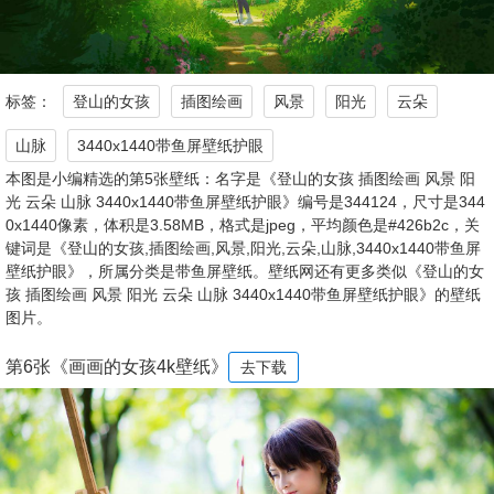
标签：
登山的女孩
插图绘画
风景
阳光
云朵
山脉
3440x1440带鱼屏壁纸护眼
本图是小编精选的第5张壁纸：名字是《登山的女孩 插图绘画 风景 阳
光 云朵 山脉 3440x1440带鱼屏壁纸护眼》编号是344124，尺寸是344
0x1440像素，体积是3.58MB，格式是jpeg，平均颜色是#426b2c，关
键词是《登山的女孩,插图绘画,风景,阳光,云朵,山脉,3440x1440带鱼屏
壁纸护眼》，所属分类是带鱼屏壁纸。壁纸网还有更多类似《登山的女
孩 插图绘画 风景 阳光 云朵 山脉 3440x1440带鱼屏壁纸护眼》的壁纸
图片。
第6张《画画的女孩4k壁纸》
去下载