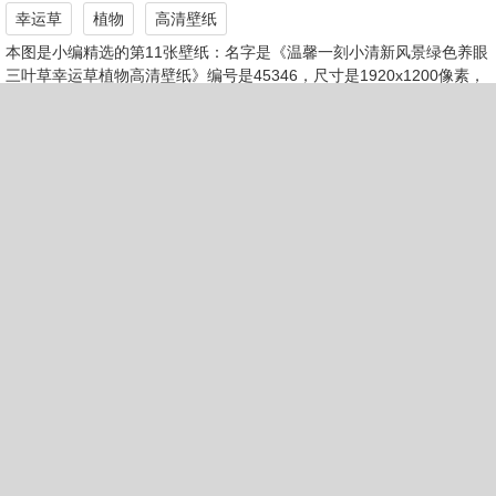
幸运草
植物
高清壁纸
本图是小编精选的第11张壁纸：名字是《温馨一刻小清新风景绿色养眼
三叶草幸运草植物高清壁纸》编号是45346，尺寸是1920x1200像素，
体积是1.49MB，格式是jpeg，平均颜色是#3a821c，关键词是《温馨
一刻,小清新,风景,绿色养眼,三叶草,幸运草,植物,高清壁纸》，所属分类
是高清壁纸。壁纸网还有更多类似《温馨一刻小清新风景绿色养眼三叶
草幸运草植物高清壁纸》的壁纸图片。
第12张《风景自然风光稻城亚丁三神山山川山峰高清壁纸》
去下载