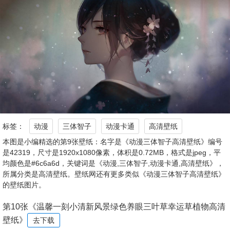
标签：
动漫
三体智子
动漫卡通
高清壁纸
本图是小编精选的第9张壁纸：名字是《动漫三体智子高清壁纸》编号
是42319，尺寸是1920x1080像素，体积是0.72MB，格式是jpeg，平
均颜色是#6c6a6d，关键词是《动漫,三体智子,动漫卡通,高清壁纸》，
所属分类是高清壁纸。壁纸网还有更多类似《动漫三体智子高清壁纸》
的壁纸图片。
第10张《温馨一刻小清新风景绿色养眼三叶草幸运草植物高清
壁纸》
去下载