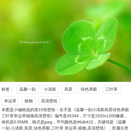
标签：
温馨一刻
小清新
风景
绿色养眼
三叶草
幸运草
植物
高清壁纸
本图是小编精选的第10张壁纸：名字是《温馨一刻小清新风景绿色养眼
三叶草幸运草植物高清壁纸》编号是45344，尺寸是1920x1200像素，
体积是0.85MB，格式是jpeg，平均颜色是#6db415，关键词是《温馨
一刻,小清新,风景,绿色养眼,三叶草,幸运草,植物,高清壁纸》，所属分类