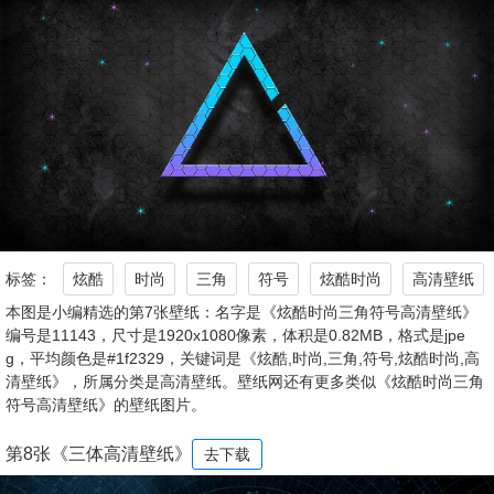
标签：
炫酷
时尚
三角
符号
炫酷时尚
高清壁纸
本图是小编精选的第7张壁纸：名字是《炫酷时尚三角符号高清壁纸》
编号是11143，尺寸是1920x1080像素，体积是0.82MB，格式是jpe
g，平均颜色是#1f2329，关键词是《炫酷,时尚,三角,符号,炫酷时尚,高
清壁纸》，所属分类是高清壁纸。壁纸网还有更多类似《炫酷时尚三角
符号高清壁纸》的壁纸图片。
第8张《三体高清壁纸》
去下载