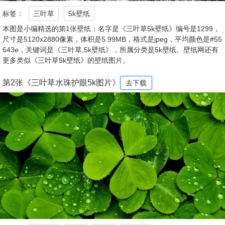
标签：
三叶草
5k壁纸
本图是小编精选的第1张壁纸：名字是《三叶草5k壁纸》编号是1299，
尺寸是5120x2880像素，体积是5.99MB，格式是jpeg，平均颜色是#55
643e，关键词是《三叶草,5k壁纸》，所属分类是5k壁纸。壁纸网还有
更多类似《三叶草5k壁纸》的壁纸图片。
第2张《三叶草水珠护眼5k图片》
去下载