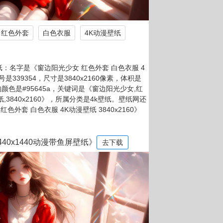
红色外套
白色衣服
4K动漫壁纸
：名字是《窗边阳光少女 红色外套 白色衣服 4
编号是339354，尺寸是3840x2160像素，体积是
平均颜色是#95645a，关键词是《窗边阳光少女,红
,3840x2160》，所属分类是4k壁纸。壁纸网还
外套 白色衣服 4K动漫壁纸 3840x2160》
40x1440动漫带鱼屏壁纸》
去下载