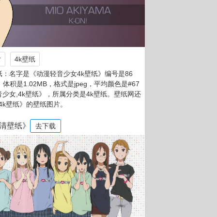
女
4k壁纸
：名字是《动漫轻音少女4k壁纸》编号是86
，体积是1.02MB，格式是jpeg，平均颜色是#67
音少女,4k壁纸》，所属分类是4k壁纸。壁纸网还
4k壁纸》的壁纸图片。
清壁纸》
去下载