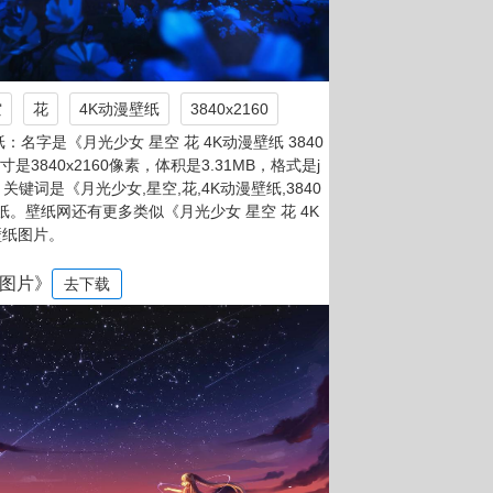
空
花
4K动漫壁纸
3840x2160
名字是《月光少女 星空 花 4K动漫壁纸 3840
尺寸是3840x2160像素，体积是3.31MB，格式是j
9，关键词是《月光少女,星空,花,4K动漫壁纸,3840
壁纸。壁纸网还有更多类似《月光少女 星空 花 4K
的壁纸图片。
k图片》
去下载