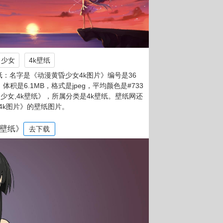
少女
4k壁纸
：名字是《动漫黄昏少女4k图片》编号是36
，体积是6.1MB，格式是jpeg，平均颜色是#733
,少女,4k壁纸》，所属分类是4k壁纸。壁纸网还
4k图片》的壁纸图片。
k壁纸》
去下载