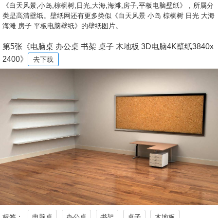
《白天风景,小岛,棕榈树,日光,大海,海滩,房子,平板电脑壁纸》，所属分
类是高清壁纸。壁纸网还有更多类似《白天风景 小岛 棕榈树 日光 大海
海滩 房子 平板电脑壁纸》的壁纸图片。
第5张《电脑桌 办公桌 书架 桌子 木地板 3D电脑4K壁纸3840x
2400》
去下载
标签：
电脑桌
办公桌
书架
桌子
木地板