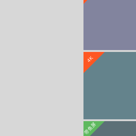
4K
撑伞女孩 日本和服美女
带鱼屏
风景动物萌