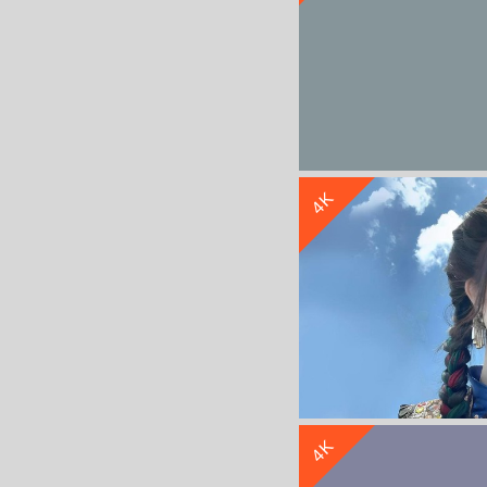
4K
懒羊
4K
国风 西藏服