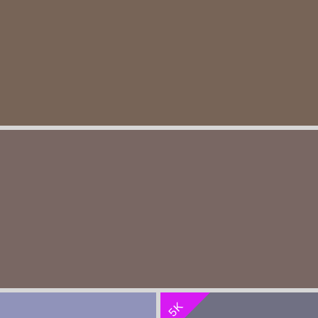
Smite神之浩劫 龙 双屏游戏壁纸5120x1440
收 藏
立 即 下 载
5K
王者荣耀惊鸿之笔上官婉儿5120x1440双屏壁纸