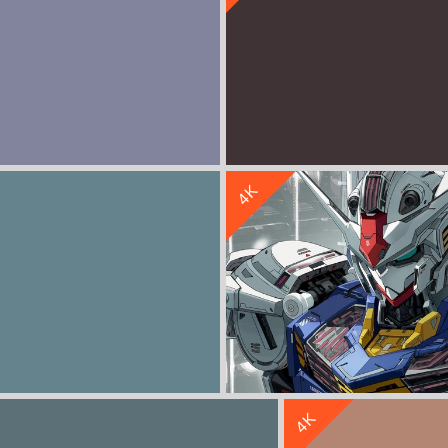
收 藏
立 即 下 载
4K
 4k动漫壁纸 3840x2160
万圣节快乐 女孩 猫 灯 4k壁
收 藏
立 即 下 载
4K
宠汪星人狗4k图片
高达 工厂 4K高