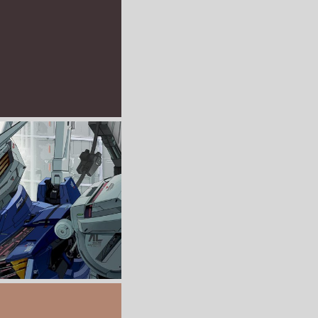
收 藏
立 即 下 载
纸 3840x2160
收 藏
立 即 下 载
清 动漫壁纸