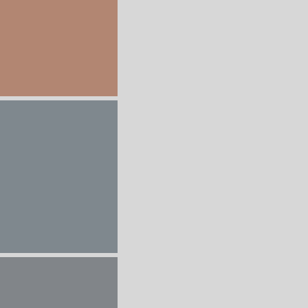
收 藏
立 即 下 载
美女回眸4k壁纸
收 藏
立 即 下 载
0x2160