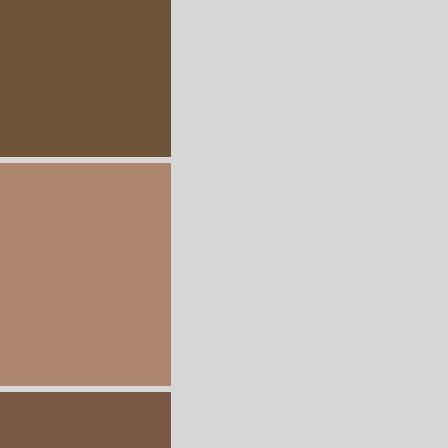
收 藏
立 即 下 载
收 藏
立 即 下 载