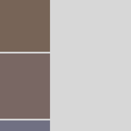
收 藏
立 即 下 载
收 藏
立 即 下 载