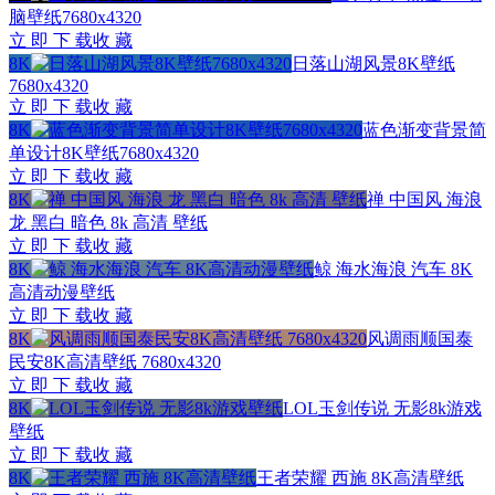
脑壁纸7680x4320
立 即 下 载
收 藏
8K
日落山湖风景8K壁纸
7680x4320
立 即 下 载
收 藏
8K
蓝色渐变背景简
单设计8K壁纸7680x4320
立 即 下 载
收 藏
8K
禅 中国风 海浪
龙 黑白 暗色 8k 高清 壁纸
立 即 下 载
收 藏
8K
鲸 海水海浪 汽车 8K
高清动漫壁纸
立 即 下 载
收 藏
8K
风调雨顺国泰
民安8K高清壁纸 7680x4320
立 即 下 载
收 藏
8K
LOL玉剑传说 无影8k游戏
壁纸
立 即 下 载
收 藏
8K
王者荣耀 西施 8K高清壁纸