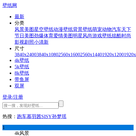
壁纸网
最新
分类
风景美图
星空壁纸
动漫壁纸
背景壁纸
萌宠动物
汽车天下
节日美图
劲爆体育
爱情美图
明星风尚
游戏壁纸
炫酷时尚
影视剧照
小清新
尺寸
3840x2400
3840x1080
2560x1600
2560x1440
1920x1200
1920x
4k壁纸
5k壁纸
8k壁纸
带鱼屏
双屏
登录/注册
热搜：
跑车
慕羽茜
SISY
孙梦瑶
1
4k风景