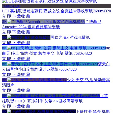
LOL英雄联盟暴走萝莉 双城之战 金克丝8k游戏壁纸7680x4320
立 即 下 载
收 藏
8K
兰博基尼
Autentica 2024 银灰色跑车8k壁纸
立 即 下 载
收 藏
8K
黑暗之魂3 游戏4k壁纸
立 即 下 载
收 藏
8K
8k
白天 晚上 简约 创意 极简主义 电脑 壁纸 7680x4320
立 即 下 载
收 藏
8K
蓝天白
云绿草地小山丘简约设计8k壁纸7680x4320
立 即 下 载
收 藏
8K
少女 天空 鸟儿 8k动漫高
清图片
立 即 下 载
收 藏
8K
《英
雄联盟 LOL》寒冰射手 艾希 4K游戏高清壁纸
立 即 下 载
收 藏
8K
上班打卡 黑金 8k电