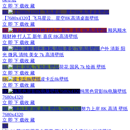
立 即 下 载
收 藏
8K
【7680x4320】飞马星云、星空8K高清桌面壁纸
立 即 下 载
收 藏
8K
顺风顺水
顺财神 打人工 新年 喜庆 8K高清壁纸
立 即 下 载
收 藏
8K
户外 清新 阳
光 微风 清纯 美女 7k 高清壁纸
立 即 下 载
收 藏
8K
荷花 国风 7k 绘画 壁纸
立 即 下 载
收 藏
8K
皮卡丘8k壁纸
立 即 下 载
收 藏
8K
纯黑色背影8k电脑壁纸
7680x4320
立 即 下 载
收 藏
8K
努力上岸 8K 高清 壁纸
7680x4320
立 即 下 载
收 藏
8K