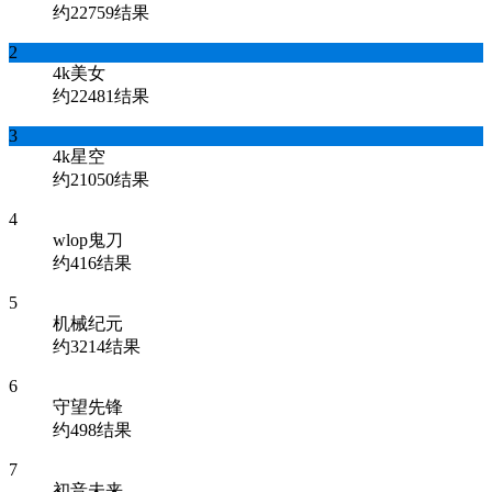
约22759结果
2
4k美女
约22481结果
3
4k星空
约21050结果
4
wlop鬼刀
约416结果
5
机械纪元
约3214结果
6
守望先锋
约498结果
7
初音未来