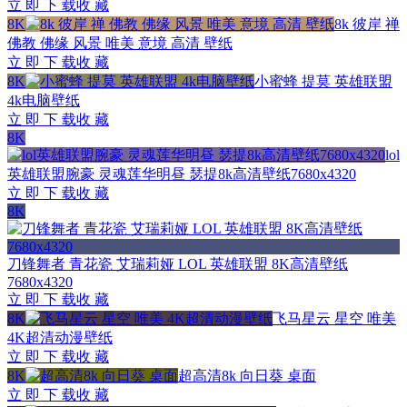
立 即 下 载
收 藏
8K
8k 彼岸 禅
佛教 佛缘 风景 唯美 意境 高清 壁纸
立 即 下 载
收 藏
8K
小蜜蜂 提莫 英雄联盟
4k电脑壁纸
立 即 下 载
收 藏
8K
lol
英雄联盟腕豪 灵魂莲华明昼 瑟提8k高清壁纸7680x4320
立 即 下 载
收 藏
8K
刀锋舞者 青花瓷 艾瑞莉娅 LOL 英雄联盟 8K高清壁纸
7680x4320
立 即 下 载
收 藏
8K
飞马星云 星空 唯美
4K超清动漫壁纸
立 即 下 载
收 藏
8K
超高清8k 向日葵 桌面
立 即 下 载
收 藏