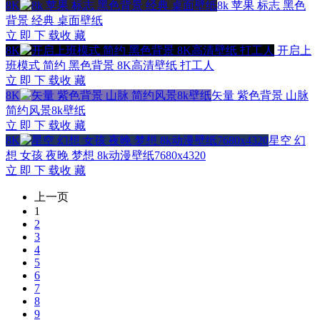
8K
8k 苹果 标志 黑色
背景 经典 桌面壁纸
立 即 下 载
收 藏
8K
开启上
班模式 简约 黑色背景 8K高清壁纸 打工人
立 即 下 载
收 藏
8K
矢量 紫色背景 山脉
简约风景8k壁纸
立 即 下 载
收 藏
8K
星空 幻
想 女孩 夜晚 梦想 8k动漫壁纸7680x4320
立 即 下 载
收 藏
上一页
1
2
3
4
5
6
7
8
9