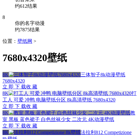
约612结果
8
你的名字动漫
约7875结果
位置：
壁纸网
>
7680x4320壁纸
8K
三体智子8k动漫壁纸
7680x4320
立 即 下 载
收 藏
8K
打
工人 可爱 冲鸭 电脑壁纸分区 8k高清壁纸 7680x4320
立 即 下 载
收 藏
8K
教
室 黑板 蓝色裙子 白色丝袜少女 二次元 4K动漫壁纸
立 即 下 载
收 藏
8K
法拉利812 Competizione
8k壁纸