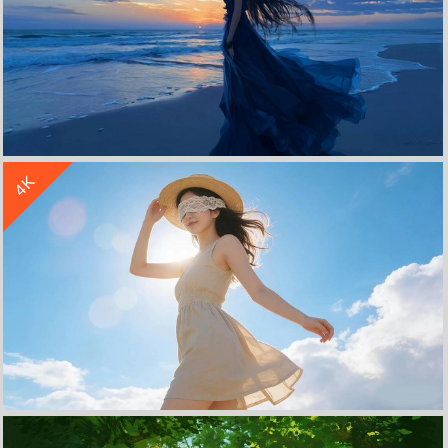
收 藏
立 即 下 载
4K
碧海孤影 海边长发蓝色裙子女孩 4K壁纸 3840x2400
收 藏
立 即 下 载
阳光美女 帽子 蒙眼 蓝色天空白云 4k壁纸