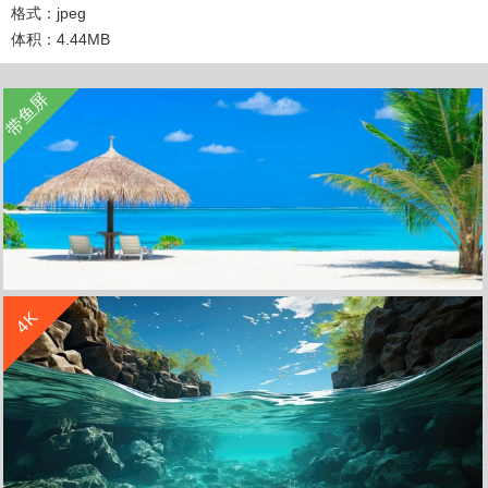
格式：jpeg
体积：4.44MB
收 藏
立 即 下 载
带鱼屏
收 藏
立 即 下 载
4K
马尔代夫的海滩蓝色天空风景带鱼屏壁纸