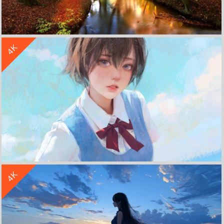
收 藏
立 即 下 载
4K
秋天森林小溪河流树木阳光大自然风景带鱼屏壁纸
收 藏
立 即 下 载
4K
海边 阳光 兽耳短发女孩 校园制服 4K高清动漫壁纸