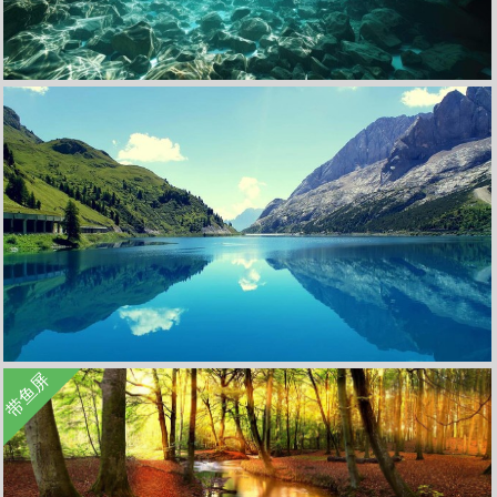
收 藏
立 即 下 载
海岸 水面 蓝色 清澈 石块 4K高清 风景壁纸
收 藏
立 即 下 载
带鱼屏
自然风光河流天空蓝色高清壁纸