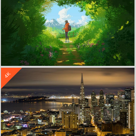
收 藏
立 即 下 载
4K
女性 户外 插图绘画 风景 阳光 云朵 山脉 绿色树叶植物 小径 4K高清壁纸