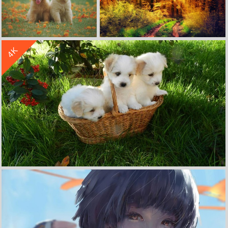
收 藏
立 即 下 载
4K
草地 可爱 俩只小狗 小花 4K高清萌动物壁纸
自然森林 黄色的太阳 秋天 树木 草 小路 4K高清风景壁纸
收 藏
立 即 下 载
绿草地 篮子 三只可爱小狗 4K高清萌动物壁纸