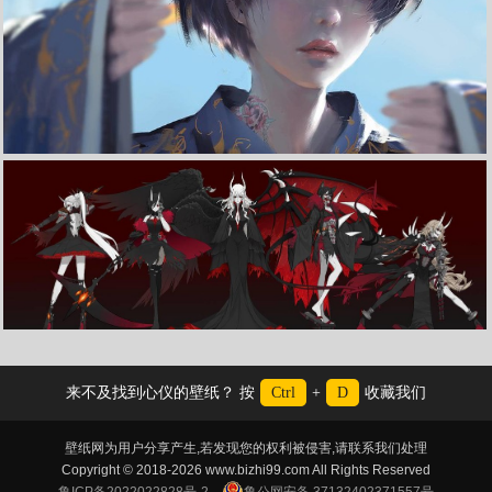
收 藏
立 即 下 载
小绿 4K高清动漫壁纸
《RWBY》蔚斯·雪倪 露比·罗丝 塞伦 布蕾克·贝拉多娜 阳小龙 4K高清动漫壁纸
来不及找到心仪的壁纸？ 按
Ctrl
+
D
收藏我们
壁纸网为用户分享产生,若发现您的权利被侵害,请联系我们处理
Copyright © 2018-2026 www.bizhi99.com All Rights Reserved
鲁ICP备2022022828号-2
鲁公网安备 37132402371557号