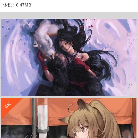
体积：0.47MB
收 藏
立 即 下 载
收 藏
立 即 下 载
4K
冬季躺在雪地的女孩 玫瑰花 小狗 4k高清壁纸