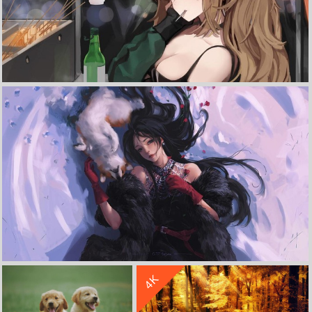
收 藏
立 即 下 载
兽耳 绿色上衣 啤酒 串 小店 4K高清动漫壁纸
收 藏
立 即 下 载
收 藏
立 即 下 载
4K
冬季躺在雪地的女孩 黑衣 披肩 玫瑰花 小狗 4K高清壁纸