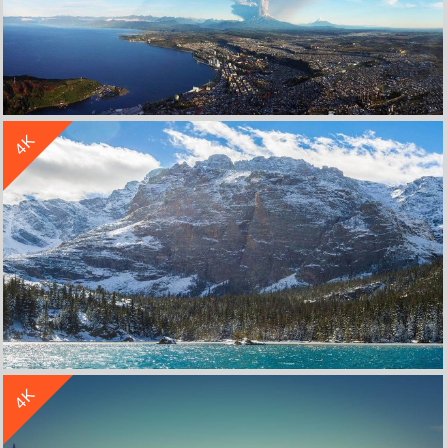
收 藏
立 即 下 载
4K
风景火山4k图片
收 藏
立 即 下 载
4K
风景湖泊雪山4k高清壁纸