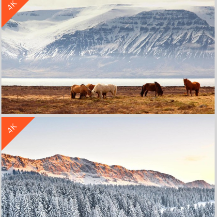
4K
蓝天白云远山群山4k壁纸
收 藏
立 即 下 载
4K
草原马远山4k壁纸