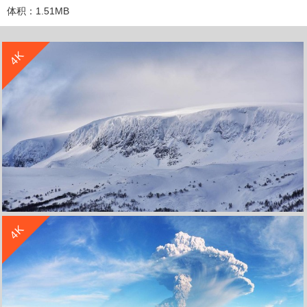
体积：1.51MB
收 藏
立 即 下 载
4K
收 藏
立 即 下 载
4K
风景雪山4k高清壁纸