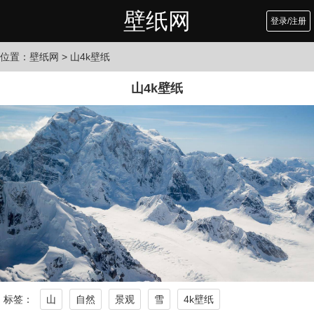
壁纸网
登录/注册
位置：
壁纸网
> 山4k壁纸
山4k壁纸
标签：
山
自然
景观
雪
4k壁纸