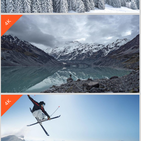
收 藏
立 即 下 载
4K
风景冬季森林雪山4k壁纸
收 藏
立 即 下 载
4K
风景湖泊山川山脉雪山4k壁纸