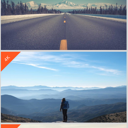
收 藏
立 即 下 载
4K
风景道路公路远山雪山4k图片
收 藏
立 即 下 载