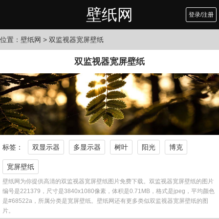
壁纸网
登录/注册
位置：
壁纸网
> 双监视器宽屏壁纸
双监视器宽屏壁纸
标签：
双显示器
多显示器
树叶
阳光
博克
宽屏壁纸
壁纸网为你提供高清的双监视器宽屏壁纸图片免费下载。双监视器宽屏壁纸的图片
编号是221379，尺寸是3840x1080像素，体积是0.71MB，格式是jpeg，平均颜色
是#68522a，所属分类是宽屏壁纸。壁纸网还有更多类似双监视器宽屏壁纸的图
片。