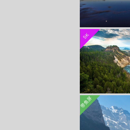
5K
景
带鱼屏
景