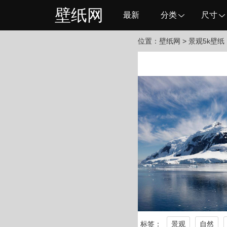
壁纸网
最新
分类
尺寸
位置：
壁纸网
> 景观5k壁纸
标签：
景观
自然