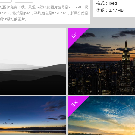
格式：jpeg
纸图片免费下载。景观5k壁纸的图片编号是233650，尺
体积：2.47MB
.47MB，格式是jpeg，平均颜色是#778ca4，所属分类是
观5k壁纸的图片。
收 藏
立 即 下 载
5K
收 藏
立 即 下 载
5K
观5k壁纸
景观5k壁