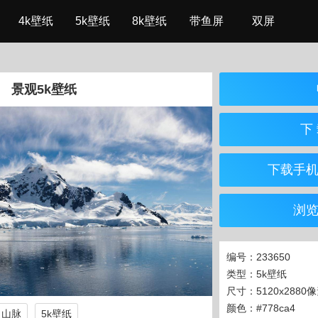
4k壁纸
5k壁纸
8k壁纸
带鱼屏
双屏
景观5k壁纸
下 
下载手
浏
编号：233650
类型：5k壁纸
尺寸：5120x2880
颜色：#778ca4
山脉
5k壁纸