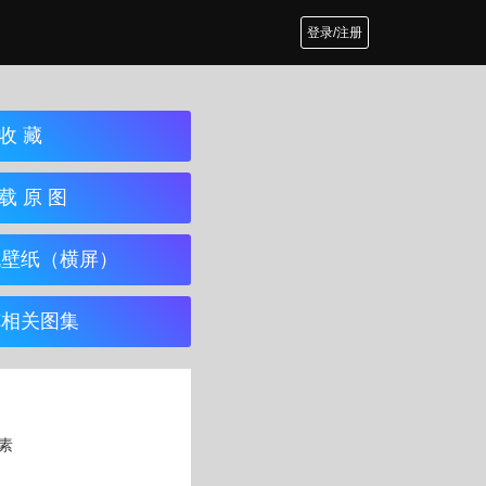
登录/注册
收 藏
载 原 图
机壁纸（横屏）
览相关图集
像素