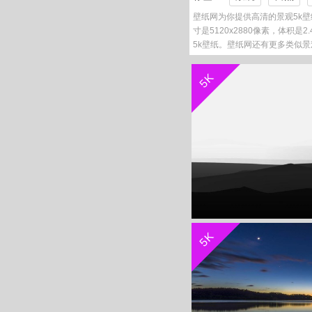
壁纸网为你提供高清的景观5k壁
寸是5120x2880像素，体积是2
5k壁纸。壁纸网还有更多类似景
5K
5K
景