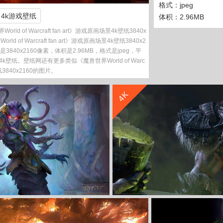
格式：jpeg
4k游戏壁纸
体积：2.96MB
 of Warcraft fan art》游戏原画场景4k壁纸3840x
 of Warcraft fan art》游戏原画场景4k壁纸3840x2
是3840x2160像素，体积是2.96MB，格式是jpeg，平
k壁纸。壁纸网还有更多类似《魔兽世界World of Warc
壁纸3840x2160的图片。
收 藏
立 即 下 载
4K
收 藏
立 即 下 载
f Warcraft》4K游戏高清壁纸
《魔兽世界 德拉诺之王