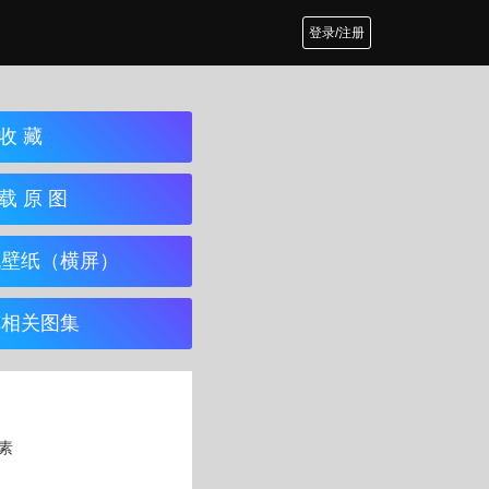
登录/注册
收 藏
载 原 图
机壁纸（横屏）
览相关图集
像素