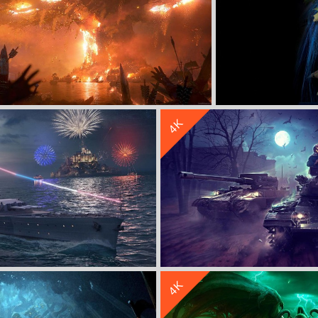
收 藏
立 即 下 载
4K
争霸艾泽拉斯游戏带鱼屏壁纸
魔兽世界Worldof
收 藏
立 即 下 载
4K
f Warships》4K高清游戏壁纸
《坦克世界 World Of Ta