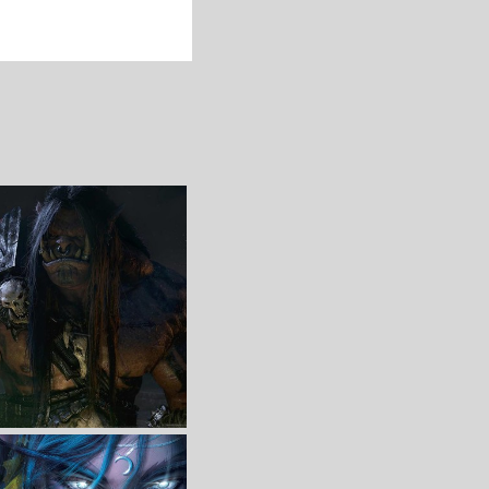
收 藏
立 即 下 载
收 藏
立 即 下 载
》4K游戏高清壁纸