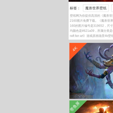
标签：
魔兽世界壁纸
壁纸网为你提供高清的《魔兽世界World
2160图片免费下载。《魔兽世界World
160的图片编号是319652，尺寸
均颜色是#621a09，所属分类是4
raft fan art》游戏原画场景4k
4K
带鱼屏
《魔兽世界 World O