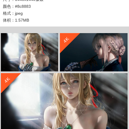
颜色：#8c8883
格式：jpeg
体积：1.57MB
收 藏
立 即 下 载
收 藏
立 即 下 载
4K
收 藏
立 即 下 载
4K
紫罗兰永恒花园 薇尔莉特 伊芙加登高清壁纸
《紫罗兰永恒花园》薇尔莉特·伊芙加登violet2 4K高清动漫壁纸