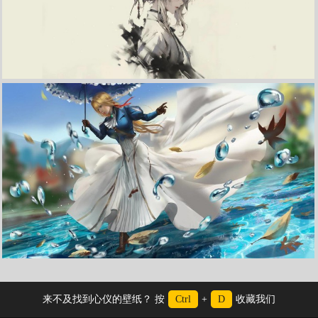
收 藏
立 即 下 载
紫罗兰永恒花园 薇尔莉特3440x1440带鱼屏壁纸
《紫罗兰永恒花园》艾微莉特 水珠 4K高清壁纸
来不及找到心仪的壁纸？ 按
Ctrl
+
D
收藏我们