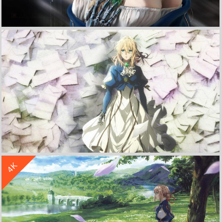
收 藏
立 即 下 载
《紫罗兰永恒花园》薇尔莉特 伊芙加登 4K高清动漫壁纸
收 藏
立 即 下 载
4K
动漫京紫紫罗兰永恒花园薇尔莉特高清壁纸