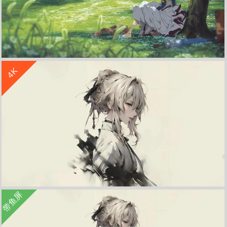
收 藏
立 即 下 载
4K
紫罗兰永恒花园 薇尔莉特 草地 4K 壁纸 高清动漫
收 藏
立 即 下 载
带鱼屏
紫罗兰永恒花园 薇尔莉特 4K壁纸3840x2160