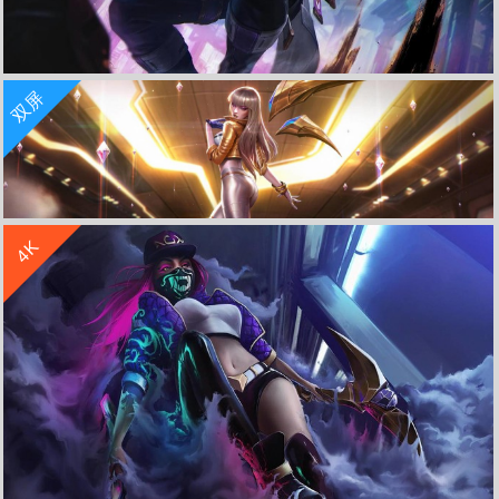
收 藏
立 即 下 载
双屏
LOL英雄联盟 派克 8K游戏壁纸 7680x4320
收 藏
立 即 下 载
4K
lol英雄联盟卡莎至臻豪华5120x1440游戏壁纸
收 藏
立 即 下 载