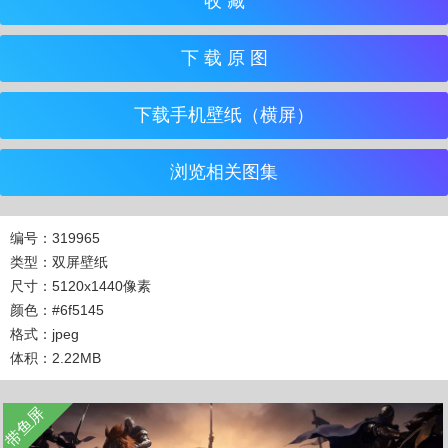
收 藏
下 载 原 图
下载手机壁纸（横屏）
浏览相关图集
编号：319965
类型：双屏壁纸
尺寸：5120x1440像素
颜色：#6f5145
格式：jpeg
体积：2.22MB
收 藏
立 即 下 载
带鱼屏