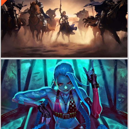
收 藏
立 即 下 载
英雄联盟 卡牌游戏《Legends of Runeterra》4k游戏壁纸
收 藏
立 即 下 载