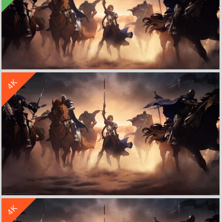
收 藏
立 即 下 载
4K
英雄联盟卡牌3440x1440游戏壁纸
收 藏
立 即 下 载
4K
《LegendsofRuneterra英雄联盟卡牌手游》4k高清壁纸