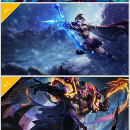
8K
英雄联盟金克丝游戏高清壁纸
收 藏
立 即 下 载
8K
英雄联盟艾希8K游戏壁纸7680x4320