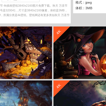
格式：jpeg
 4k插画壁纸3840x2160图片免费下载。秋天 万圣节
体积：3MB
编号是320041，尺寸是3840x2160像素，体积是3MB，
2b1f，所属分类是4k壁纸。壁纸网还有更多类似秋天 万圣节
收 藏
立 即 下 载
4K
收 藏
立 即 下 载
4K
节 插画 4K动漫壁纸
万圣节4k