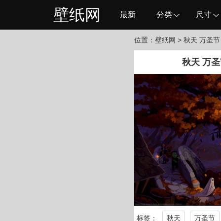
壁纸网
最新
分类
尺寸
位置：
壁纸网
> 秋天 万圣节 
秋天 万圣节
标签：
秋天
万圣节