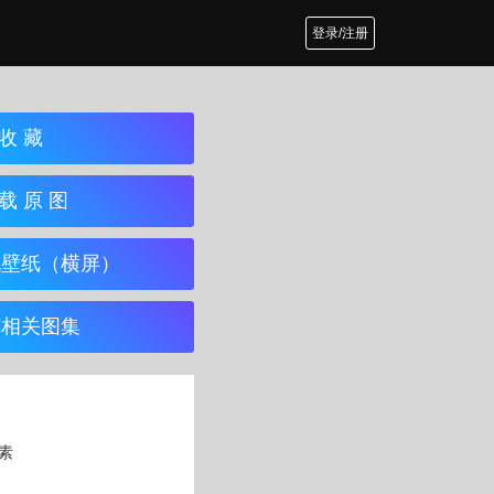
登录/注册
收 藏
载 原 图
机壁纸（横屏）
览相关图集
像素