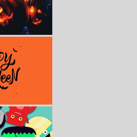
收 藏
立 即 下 载
壁纸
收 藏
立 即 下 载
壁纸