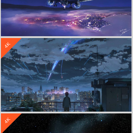
收 藏
立 即 下 载
4K
飞机 夜间飞行 4k动漫风景壁纸
收 藏
立 即 下 载
4K
《你的名字》屋顶 天空 夜晚 城市 4K动漫壁纸