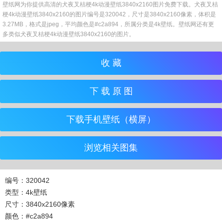
壁纸网为你提供高清的犬夜叉桔梗4k动漫壁纸3840x2160图片免费下载。犬夜叉桔
梗4k动漫壁纸3840x2160的图片编号是320042，尺寸是3840x2160像素，体积是
3.27MB，格式是jpeg，平均颜色是#c2a894，所属分类是4k壁纸。壁纸网还有更
多类似犬夜叉桔梗4k动漫壁纸3840x2160的图片。
收 藏
下 载 原 图
下载手机壁纸（横屏）
浏览相关图集
编号：320042
类型：4k壁纸
尺寸：3840x2160像素
颜色：#c2a894