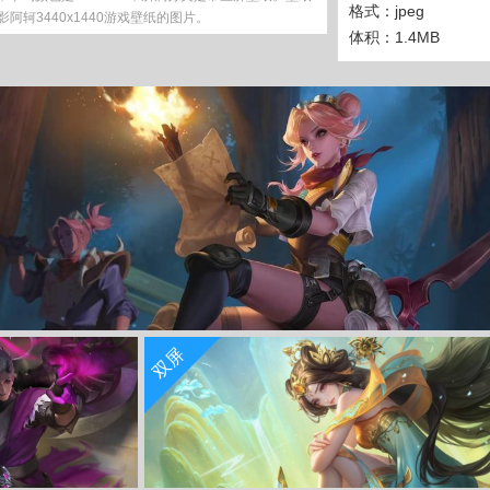
格式：jpeg
轲3440x1440游戏壁纸的图片。
体积：1.4MB
藏
立 即 下 载
双屏
王者荣耀迷踪丽影阿轲5120x1440游戏壁纸
收 藏
立 即 下 载