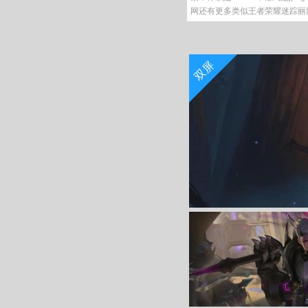
网还有更多类似王者荣耀迷踪丽影阿
双屏
收 