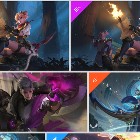
5K
铁4k游戏壁纸
王者荣耀 漠中幻影 嫦娥 5120x14
收 藏
立 即 下 载
4K
荣耀4k壁纸3840x2160
迷踪丽影 阿轲《王者荣耀
收 藏
立 即 下 载