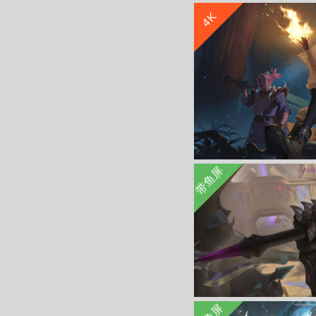
4K
王者荣耀特工战影狂
带鱼屏
迷踪丽影阿轲 王者