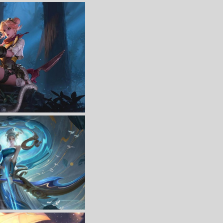
40游戏双屏壁纸
收 藏
立 即 下 载
》4K游戏高清壁纸
收 藏
立 即 下 载