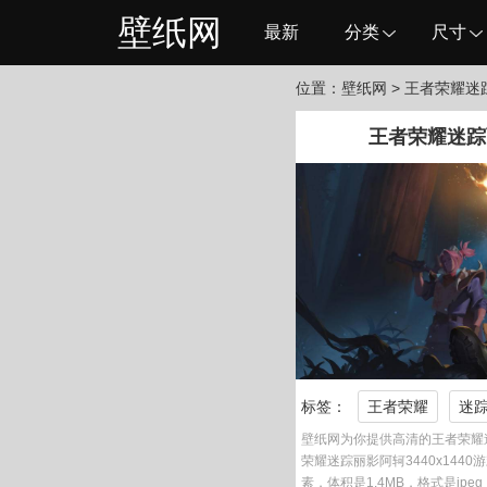
壁纸网
最新
分类
尺寸
位置：
壁纸网
> 王者荣耀迷踪
王者荣耀迷踪丽
标签：
王者荣耀
迷
壁纸网为你提供高清的王者荣耀迷
荣耀迷踪丽影阿轲3440x1440游
素，体积是1.4MB，格式是jp