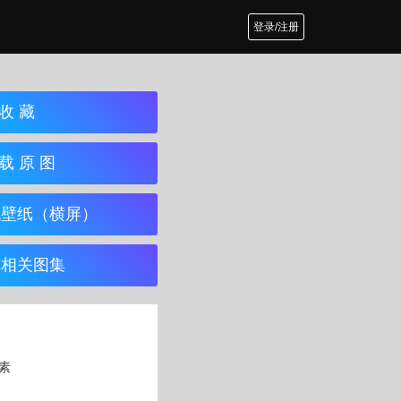
登录/注册
收 藏
载 原 图
机壁纸（横屏）
览相关图集
像素