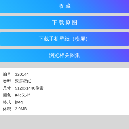
收 藏
下 载 原 图
下载手机壁纸（横屏）
浏览相关图集
编号：320144
类型：双屏壁纸
尺寸：5120x1440像素
颜色：#4c514f
格式：jpeg
体积：2.9MB
载
载
 载
下 载
下 载
 下 载
 下 载
即 下 载
藏
 藏
 藏
双屏
双屏
双屏
双屏
双屏
4K
4K
4K