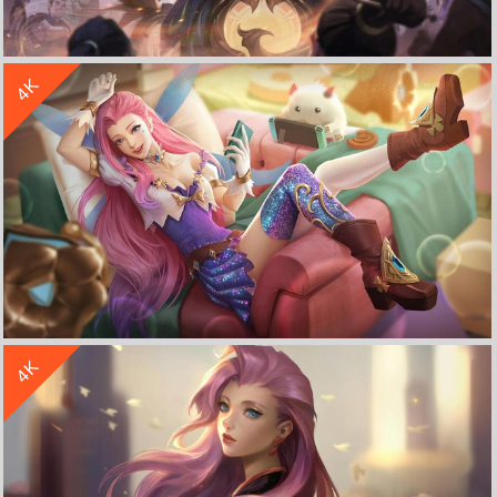
收 藏
立 即 下 载
4K
lol英雄联盟星籁歌姬 神凰行者 萨勒芬妮4k高清壁纸
收 藏
立 即 下 载
4K
lol英雄联盟星籁歌姬 原画 同人 萨勒芬妮4k游戏壁纸