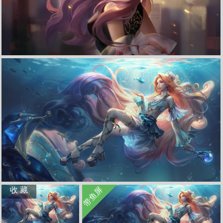
收 藏
立 即 下 载
lol英雄联盟星籁歌姬 原画 同人 萨勒芬妮4k高清壁纸
立 即 下 载
收 藏
立 即 下 载
带鱼屏
收 藏
lol英雄联盟星籁歌姬 海洋之歌 至臻 萨勒芬妮4k壁纸