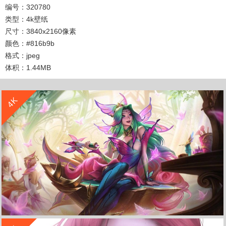
编号：320780
类型：4k壁纸
尺寸：3840x2160像素
颜色：#816b9b
格式：jpeg
体积：1.44MB
收 藏
立 即 下 载
4K
收 藏
立 即 下 载