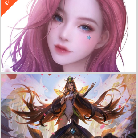
4K
lol英雄联盟星籁歌姬 花仙子 萨勒芬妮4k高清壁纸
收 藏
立 即 下 载
LOL英雄联盟星籁歌姬 KDA ALL OUT 同人 萨勒芬妮4k壁纸