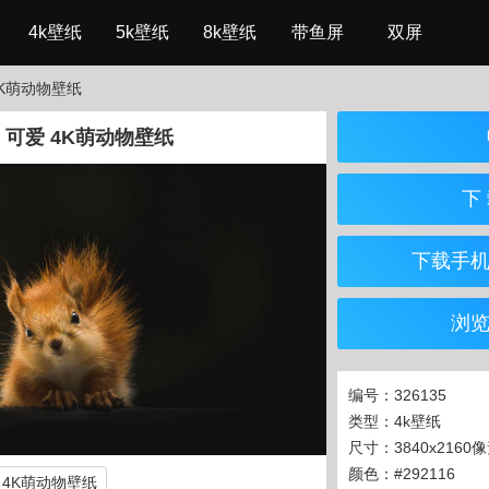
4k壁纸
5k壁纸
8k壁纸
带鱼屏
双屏
4K萌动物壁纸
 可爱 4K萌动物壁纸
下 
下载手
浏
编号：326135
类型：4k壁纸
尺寸：3840x2160
颜色：#292116
4K萌动物壁纸