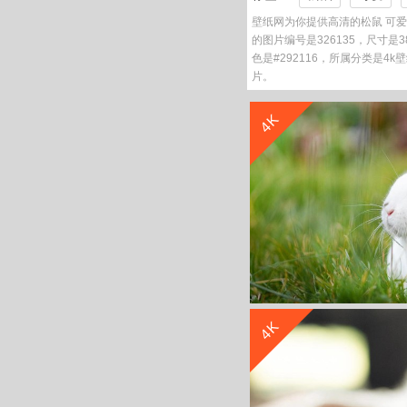
壁纸网为你提供高清的松鼠 可爱
的图片编号是326135，尺寸是38
色是#292116，所属分类是4
片。
4K
4K
草地 大眼睛的小