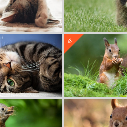
收 藏
立 即 下 载
4K
 可爱 4K萌动物壁纸
浣熊 草地 可爱 4
收 藏
立 即 下 载
态 可爱的猫 4K萌动物壁纸
松鼠 松果 4