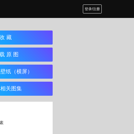
登录/注册
收 藏
载 原 图
机壁纸（横屏）
览相关图集
像素