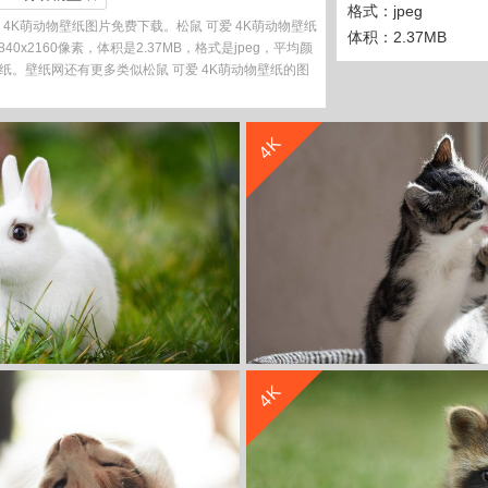
格式：jpeg
 4K萌动物壁纸图片免费下载。松鼠 可爱 4K萌动物壁纸
体积：2.37MB
40x2160像素，体积是2.37MB，格式是jpeg，平均颜
k壁纸。壁纸网还有更多类似松鼠 可爱 4K萌动物壁纸的图
收 藏
立 即 下 载
4K
收 藏
立 即 下 载
4K
兔子 可爱 4K萌动物壁纸
二只俏皮小猫 可爱 