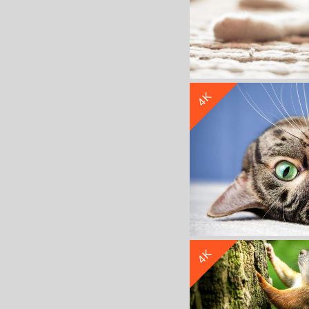
4K
黑白相间小猫
4K
倒 睁着眼睛 姿