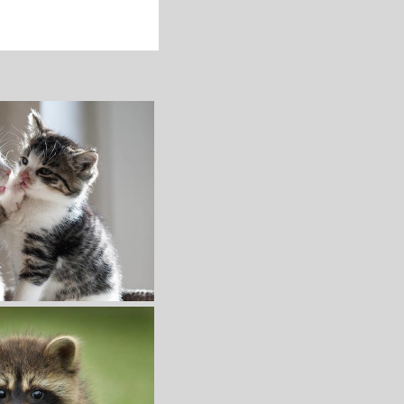
收 藏
立 即 下 载
收 藏
立 即 下 载
4K萌动物壁纸