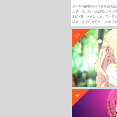
壁纸网为你提供高清的睡在书桌
上的可爱女生 4K动漫高清壁纸的图
2.69MB，格式是jpeg，平均
睡在书桌上的可爱女生 4K动漫
4K
4K
看信的可爱女