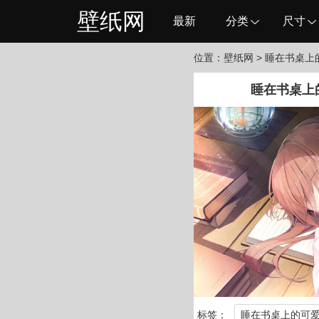
壁纸网
最新
分类
尺寸
位置：
壁纸网
> 睡在书桌上
睡在书桌上
标签：
睡在书桌上的可