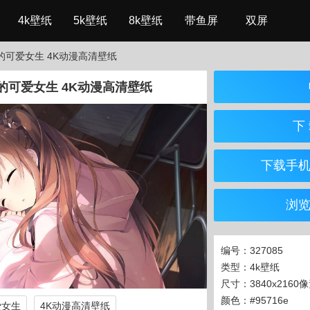
4k壁纸
5k壁纸
8k壁纸
带鱼屏
双屏
的可爱女生 4K动漫高清壁纸
的可爱女生 4K动漫高清壁纸
下 
下载手
浏
编号：327085
类型：4k壁纸
尺寸：3840x2160
颜色：#95716e
爱女生
4K动漫高清壁纸