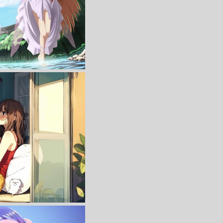
收 藏
立 即 下 载
可爱女生 4K动漫高清壁纸
收 藏
立 即 下 载
漫壁纸 3840x2400