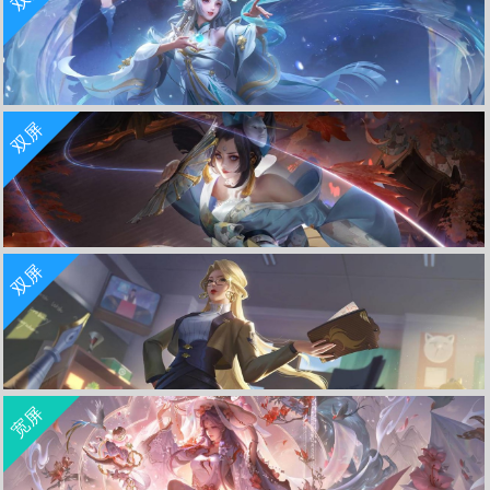
李白-鸣剑曳影王者荣耀3440x1440带鱼屏壁纸
收 藏
立 即 下 载
双屏
西施-游龙清影 王者荣耀5120x1440双屏游戏壁纸
收 藏
立 即 下 载
双屏
魅语不知火舞 王者荣耀5120x1440双屏游戏壁纸
收 藏
立 即 下 载
宽屏
单词大作战 雅典娜 王者荣耀5120x1440双屏游戏壁纸