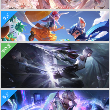
收 藏
立 即 下 载
双屏
王昭君-映山客 王者荣耀3840x1080双屏游戏壁纸
收 藏
立 即 下 载
带鱼屏
逐浪之夏-李元芳 王者荣耀5120x1440双屏壁纸
收 藏
立 即 下 载
双屏
碎镜之刃镜 王者荣耀带鱼屏游戏壁纸3440x1440