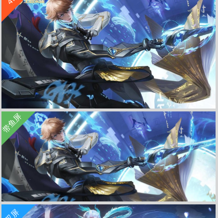
收 藏
立 即 下 载
带鱼屏
李白-鸣剑曳影王者荣耀4k壁纸3840x2160
收 藏
立 即 下 载
双屏