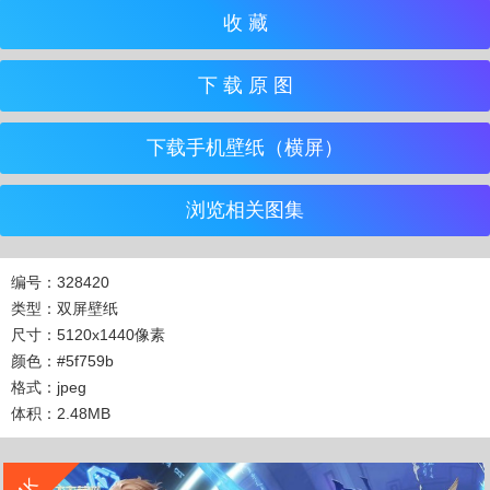
收 藏
下 载 原 图
下载手机壁纸（横屏）
浏览相关图集
编号：328420
类型：双屏壁纸
尺寸：5120x1440像素
颜色：#5f759b
格式：jpeg
体积：2.48MB
收 藏
立 即 下 载
4K