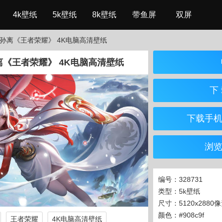
4k壁纸
5k壁纸
8k壁纸
带鱼屏
双屏
公孙离《王者荣耀》 4K电脑高清壁纸
离《王者荣耀》 4K电脑高清壁纸
下 
下载手
浏
编号：328731
类型：5k壁纸
尺寸：5120x2880
颜色：#908c9f
王者荣耀
4K电脑高清壁纸