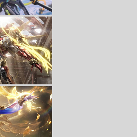
收 藏
立 即 下 载
王者荣耀》 4K电脑壁纸
收 藏
立 即 下 载
耀》 4K高清图片