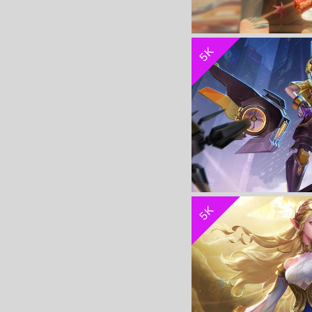
5K
公孙离 co
5K
天狼运算者-孙膑