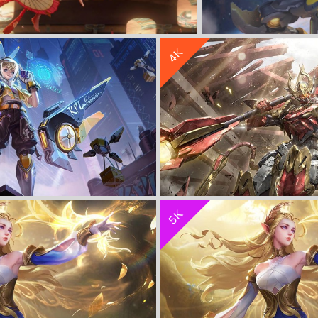
收 藏
立 即 下 载
4K
s 王者荣耀 美女 4K壁纸 高清
零号・雷霆-孙悟空《
收 藏
立 即 下 载
5K
《王者荣耀》 4K电脑壁纸
零号・赤焰-孙悟空《王者荣