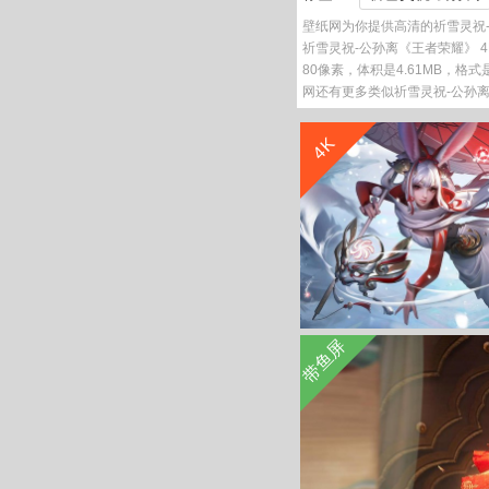
壁纸网为你提供高清的祈雪灵祝-
祈雪灵祝-公孙离《王者荣耀》 4K
80像素，体积是4.61MB，格式
网还有更多类似祈雪灵祝-公孙离
4K
带鱼屏
祈雪灵祝 公孙离 