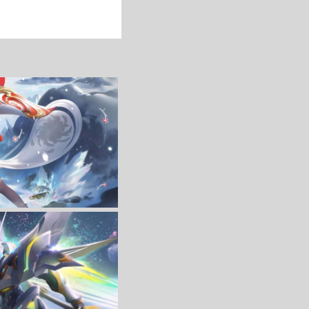
收 藏
立 即 下 载
收 藏
立 即 下 载
1440带鱼屏壁纸