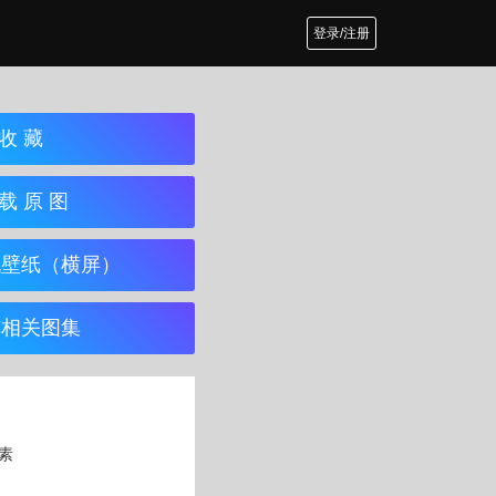
登录/注册
收 藏
载 原 图
机壁纸（横屏）
览相关图集
像素