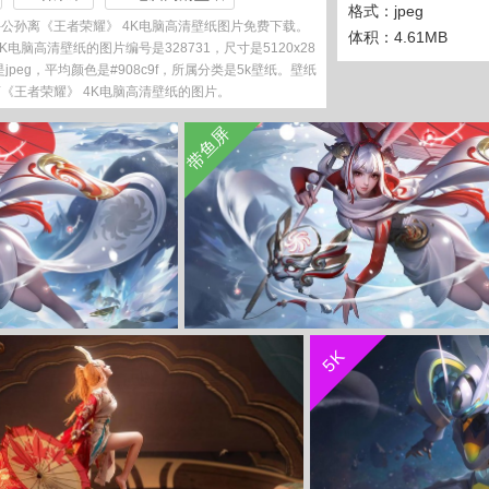
格式：jpeg
公孙离《王者荣耀》 4K电脑高清壁纸图片免费下载。
体积：4.61MB
电脑高清壁纸的图片编号是328731，尺寸是5120x28
是jpeg，平均颜色是#908c9f，所属分类是5k壁纸。壁纸
《王者荣耀》 4K电脑高清壁纸的图片。
收 藏
立 即 下 载
带鱼屏
收 藏
立 即 下 载
5K
王者荣耀4k游戏壁纸
王者荣耀祈雪灵祝 公孙离 3440x