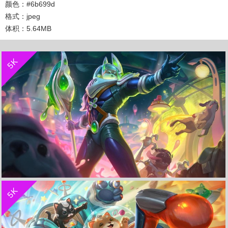
颜色：#6b699d
格式：jpeg
体积：5.64MB
收 藏
立 即 下 载
5K
收 藏
立 即 下 载
5K
太空律动-内瑟斯《英雄联盟LOL》 4K超清壁纸