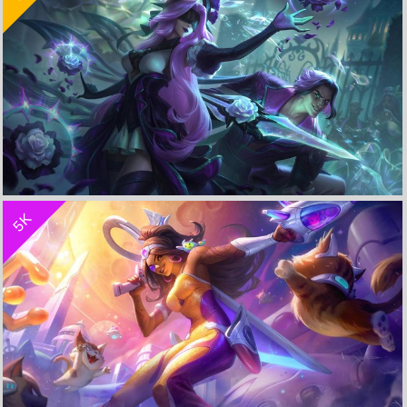
收 藏
立 即 下 载
5K
枯萎玫瑰 辛德拉与泰隆《英雄联盟LOL》 4K超清游戏壁纸