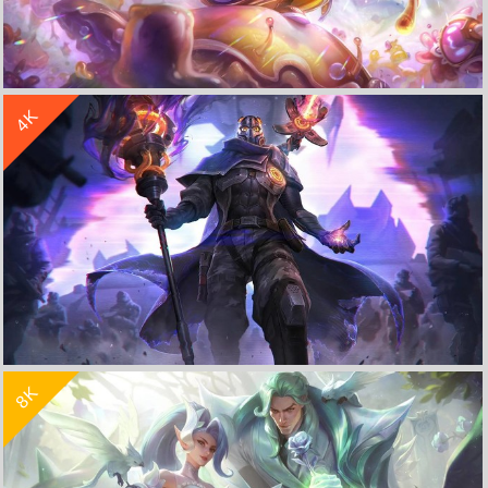
收 藏
立 即 下 载
4K
至臻 太空律动-璐璐《英雄联盟LOL》 4K超清电脑壁纸
收 藏
立 即 下 载
8K
灵能特工 维克托《英雄联盟 lol》4K高清壁纸