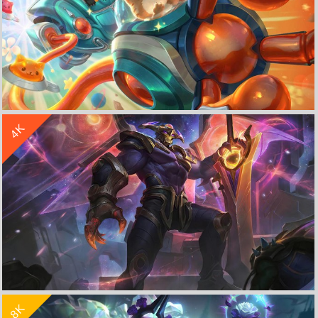
收 藏
立 即 下 载
4K
太空律动-布里茨《英雄联盟LOL》 4K超清壁纸
收 藏
立 即 下 载
8K
奥德赛 亚托克斯《英雄联盟LOL》4K超清壁纸