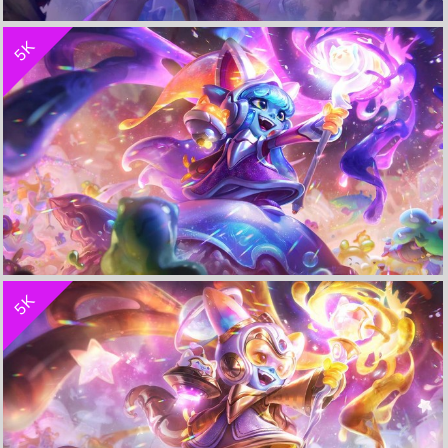
收 藏
立 即 下 载
5K
太空律动-莎弥拉《英雄联盟LOL》 4K超清壁纸
收 藏
立 即 下 载
5K
太空律动-璐璐《英雄联盟LOL》 4K超清电脑壁纸