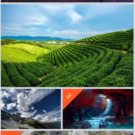
星空星云星光 紫色 4K高清风景壁纸 4k手机壁纸
收 藏
立 即 下 载
收 藏
立 即 下 载
4K
茶山 蓝天白云 房屋 4K高清风景壁纸 4K手机壁纸
收 藏
立 即 下 载