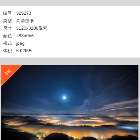
编号：329273
类型：高清壁纸
尺寸：5120x3200像素
颜色：#83a0b6
格式：jpeg
体积：6.02MB
收 藏
立 即 下 载
4K