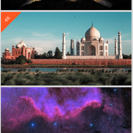
收 藏
立 即 下 载
4K
夜晚 星空 月光 云雾 灯光 4K高清风景壁纸 4K手机壁纸
收 藏
立 即 下 载
城堡 草地 天空 河流 5K高清风景壁纸
收 藏
立 即 下 载