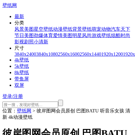
壁纸网
最新
分类
风景美图
星空壁纸
动漫壁纸
背景壁纸
萌宠动物
汽车天下
节日美图
劲爆体育
爱情美图
明星风尚
游戏壁纸
炫酷时尚
影视剧照
小清新
尺寸
3840x2400
3840x1080
2560x1600
2560x1440
1920x1200
1920x
4k壁纸
5k壁纸
8k壁纸
带鱼屏
双屏
登录/注册
位置：
壁纸网
> 彼岸图网会员原创 巴图BATU 听音乐女孩 清
新 4k动漫壁纸
彼岸图网会员原创 巴图BATU