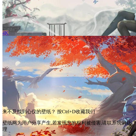
巴图BaTu 原创 野餐 树荫 草地 女孩 兔子 花瓣 5K高清动漫壁
纸
立 即 下 载
收 藏
4K
原神刻晴 黑色裤袜 黑丝美腿 4k动漫壁纸3840x2160
立 即 下 载
收 藏
来不及找到心仪的壁纸？ 按
Ctrl
+
D
收藏我们
壁纸网为用户分享产生,若发现您的权利被侵害,请联系我们处
理