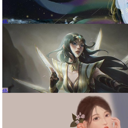
4K
彼岸图网会员原创 巴图BATU 古风女孩 丝绸 夜晚海 月亮 蝴
蝶4k高清壁纸
立 即 下 载
收 藏
4K