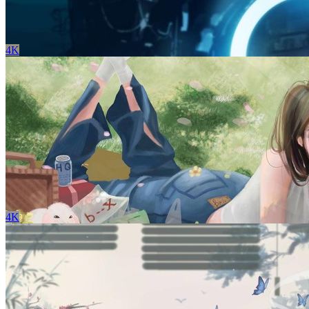
大海 鱼 女孩 唯美 4k动漫壁纸背景图
立 即 下 载
收 藏
4K
插图 艺术 超宽 女孩 栏杆 5k动漫壁纸
立 即 下 载
收 藏
4K