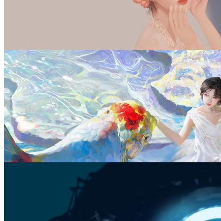
彼岸图网会员原创 lol英雄联盟光明哨兵-Irelia 同人 4K壁纸
立 即 下 载
收 藏
彼岸图网会员原创 韩服 花朵 女孩 唯美4k动漫壁纸 by巴图
立 即 下 载
收 藏