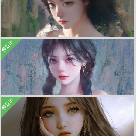
收 藏
立 即 下 载
带鱼屏
漂亮美女 短发 人物 肖像 绘画 动漫 3440x1440 带鱼屏壁纸
收 藏
立 即 下 载
带鱼屏
双马尾辫 可爱 女孩 动漫 3440x1440 带鱼屏 壁纸