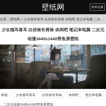
壁纸网
登录/注册
位置：
壁纸网
> 少女猫耳兽耳 白丝袜长筒袜 休闲吧 笔记本电脑 二次元动漫3440x1440带鱼屏壁纸
少女猫耳兽耳 白丝袜长筒袜 休闲吧 笔记本电脑 二次元
动漫3440x1440带鱼屏壁纸
标签：
少女猫耳兽耳
白丝袜长筒袜
休闲吧
笔记本电脑
二次元动漫3440x1440带鱼屏壁纸