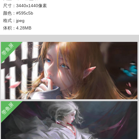
尺寸：3440x1440像素
颜色：#595c5b
格式：jpeg
体积：4.28MB
收 藏
立 即 下 载
带鱼屏
收 藏
立 即 下 载
带鱼屏
阳光透过窗户 尖耳朵女孩 好看动漫3440x1440带鱼屏壁纸