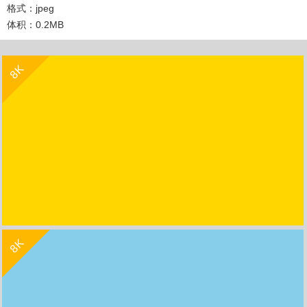
格式：jpeg
体积：0.2MB
收 藏
立 即 下 载
8K
收 藏
立 即 下 载
8K
纯金色背景图片8k高清壁纸7680x4320