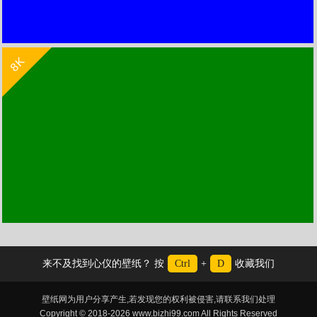
收 藏
立 即 下 载
8K
纯蓝色背景图片高清大图8k壁纸
纯绿色背景图8k壁纸7680x4320
来不及找到心仪的壁纸？ 按
Ctrl
+
D
收藏我们
壁纸网为用户分享产生,若发现您的权利被侵害,请联系我们处理
Copyright © 2018-2026 www.bizhi99.com All Rights Reserved