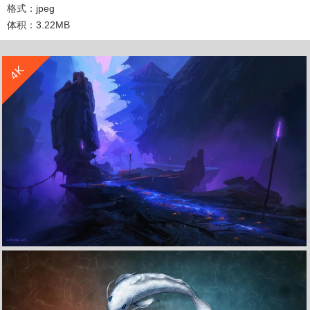
格式：jpeg
体积：3.22MB
收 藏
立 即 下 载
4K
收 藏
立 即 下 载
魔法王国 艺术设计动漫风景4k壁纸