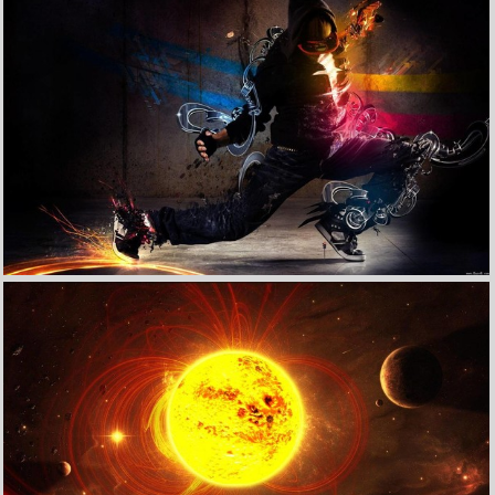
炫酷特效视觉艺术设计星空光宇宙高清壁纸
收 藏
立 即 下 载
炫酷特效视觉艺术设计炫彩彩色光高清壁纸