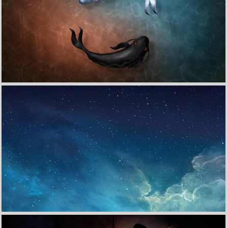
收 藏
立 即 下 载
炫酷特效视觉艺术设计太极高清桌面壁纸
收 藏
立 即 下 载