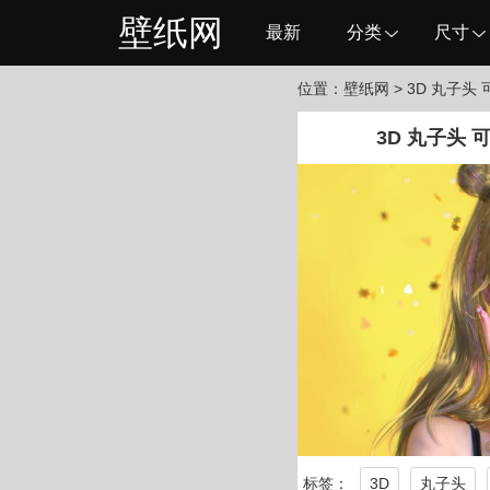
壁纸网
最新
分类
尺寸
位置：
壁纸网
> 3D 丸子头
3D 丸子头
标签：
3D
丸子头