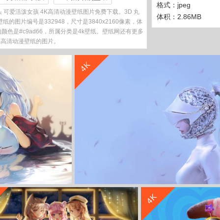
格式：jpeg
 可爱活泼女孩 4K高清动漫壁纸图片免费下载。3D 丸
体积：2.86MB
纸的图片编号是332948，尺寸是3840x2160像素，体
平均颜色是#c9ad66，所属分类是4k壁纸。壁纸网还有更多
4K高清动漫壁纸的图片。
收 藏
立 即 下 载
4K
收 藏
立 即 下 载
4K
孩 4K高清动漫壁纸
青花瓷头盔 长马尾 女孩 4K高清动漫