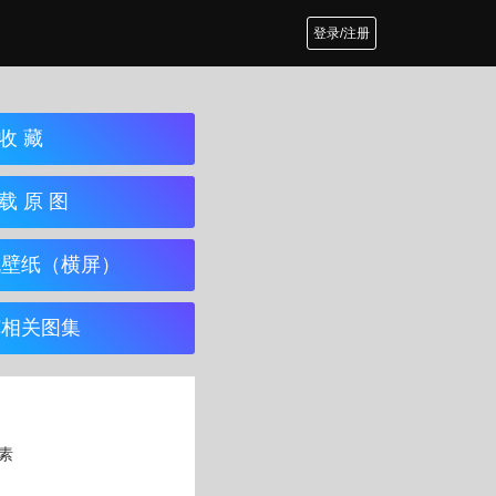
登录/注册
收 藏
载 原 图
机壁纸（横屏）
览相关图集
像素