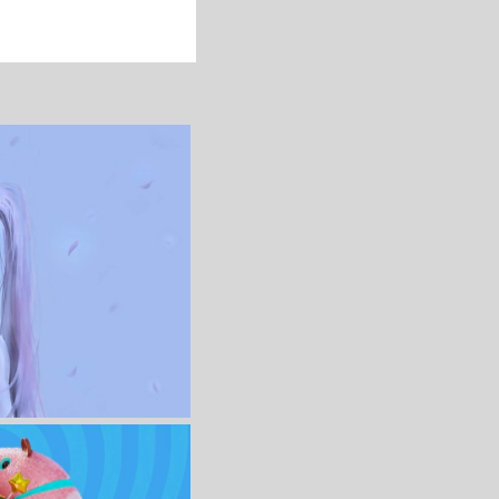
收 藏
立 即 下 载
收 藏
立 即 下 载
壁纸 4K手机壁纸