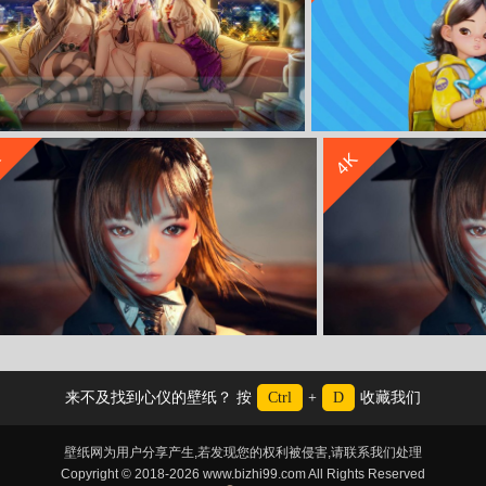
收 藏
立 即 下 载
K
4K
屋子 沙发 夜晚 灯光 女孩 可爱 兽耳 尾巴 4K高清动漫壁纸
3D 可爱 小女
灵 可爱女孩 4K高清动漫游戏壁纸 4K手机壁纸
剑灵 可爱女孩 4K高
来不及找到心仪的壁纸？ 按
Ctrl
+
D
收藏我们
壁纸网为用户分享产生,若发现您的权利被侵害,请联系我们处理
Copyright © 2018-2026 www.bizhi99.com All Rights Reserved