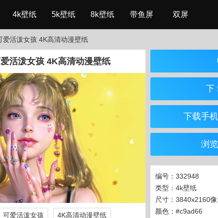
4k壁纸
5k壁纸
8k壁纸
带鱼屏
双屏
 可爱活泼女孩 4K高清动漫壁纸
 可爱活泼女孩 4K高清动漫壁纸
下 
下载手
浏
编号：332948
类型：4k壁纸
尺寸：3840x2160
颜色：#c9ad66
可爱活泼女孩
4K高清动漫壁纸