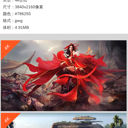
尺寸：3840x2160像素
颜色：#786255
格式：jpeg
体积：4.91MB
收 藏
立 即 下 载
4K
收 藏
立 即 下 载
4K
《万古神帝》古风红装 女孩 战斗 战士 剑 4K高清游戏壁纸