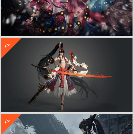
收 藏
立 即 下 载
4K
剑网3 女孩 水底 荷花 笼子 3D 4K高清游戏壁纸
收 藏
立 即 下 载
4K
阴阳师 3D同人 长刀 帅气女孩 4K高清游戏壁纸