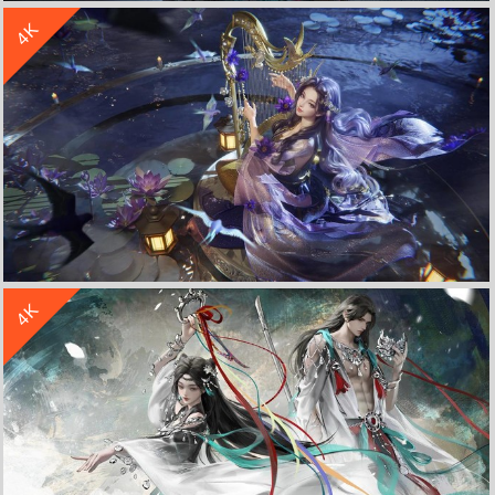
4K
《复仇女神号遇险Nemesis Distress》4K高清游戏壁纸
收 藏
立 即 下 载
4K
鸣鸾 一梦江湖 3D 池塘荷花 竖琴 4K高清壁纸