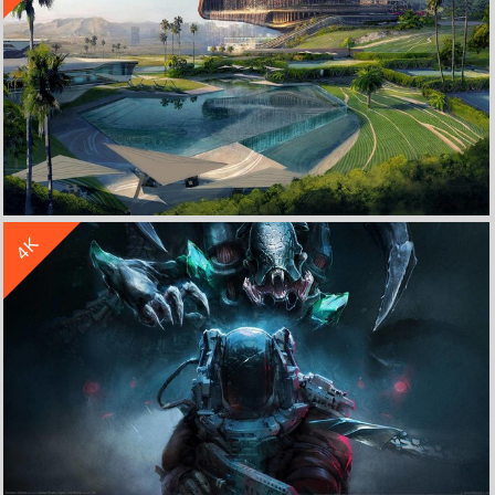
收 藏
立 即 下 载
4K
《赛博朋克2077 Cyberpunk 2077》湖水 草地 4K高清游戏电脑壁纸
收 藏
立 即 下 载