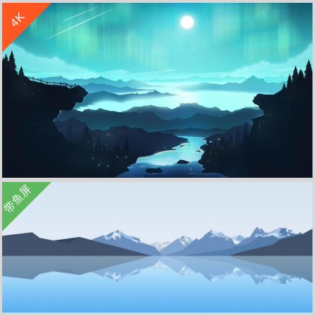
4K
苹果 简约风景 山 夜景 创意 6k壁纸
夜晚 雪山 星光 5k 桌面
收 藏
立 即 下 载
带鱼屏
极光 流星 月亮 山川 河流 树 手绘 简约 风景 4k 壁纸
收 藏
立 即 下 载