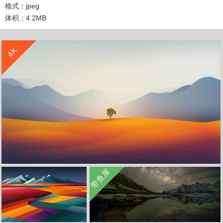
格式：jpeg
体积：4.2MB
收 藏
立 即 下 载
4K
收 藏
立 即 下 载
收 藏
立 即 下 载
带鱼屏
简约风景 山 一棵树 苹果 4k高清壁纸
收 藏
立 即 下 载