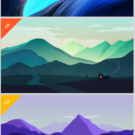
收 藏
立 即 下 载
4K
彩色峡谷简约风景5k设计壁纸5120x2880
收 藏
立 即 下 载
8K
山和房子简约风景4k电脑壁纸 4k手机壁纸