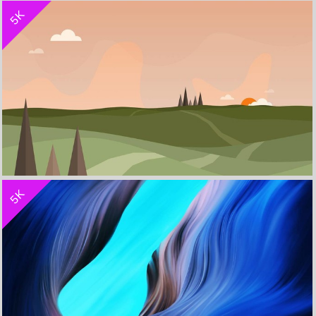
5K
山水倒影简约风景带鱼屏壁纸
收 藏
立 即 下 载
5K
简约风景设计 5k壁纸