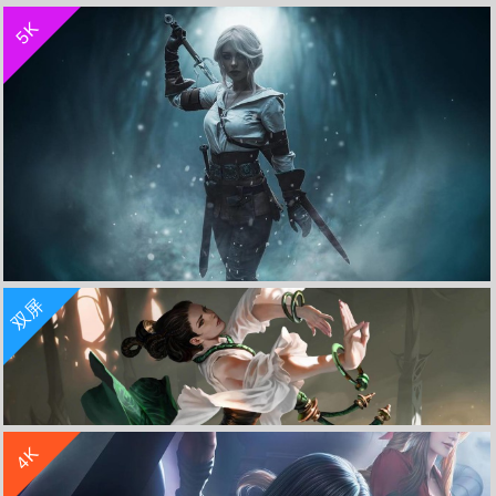
5K
永劫无间 玉玲珑 紫色裙子 游戏美女5K高清壁纸
收 藏
立 即 下 载
双屏
希里 游戏美女 5K壁纸 5120x2880
收 藏
立 即 下 载
4K
《符文之地传奇 Legends of Runeterra》游戏美女5120x1440高清壁纸