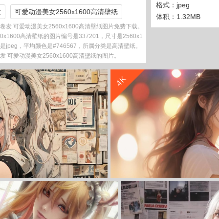
格式：jpeg
发
可爱动漫美女2560x1600高清壁纸
体积：1.32MB
发 可爱动漫美女2560x1600高清壁纸图片免费下载。
x1600高清壁纸的图片编号是337201，尺寸是2560x1
式是jpeg，平均颜色是#746567，所属分类是高清壁纸。
 可爱动漫美女2560x1600高清壁纸的图片。
收 藏
立 即 下 载
4K
收 藏
立 即 下 载
可爱动漫少女4K电脑壁纸
长发可爱动漫美女