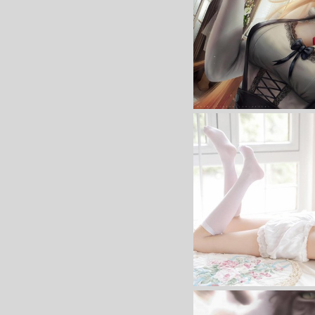
女仆装 黄色头发 可
居家清纯可爱养眼美