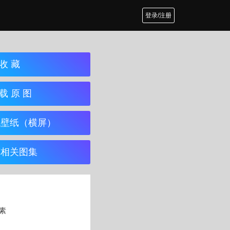
登录/注册
收 藏
载 原 图
机壁纸（横屏）
览相关图集
像素