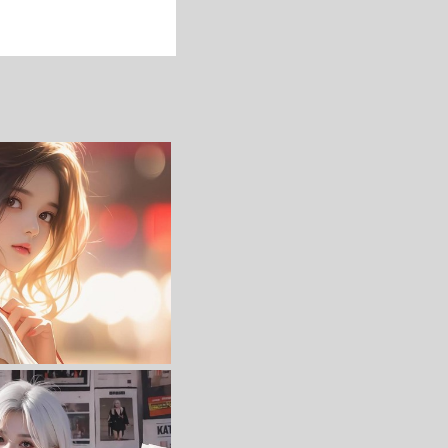
收 藏
立 即 下 载
收 藏
立 即 下 载
回眸4k壁纸