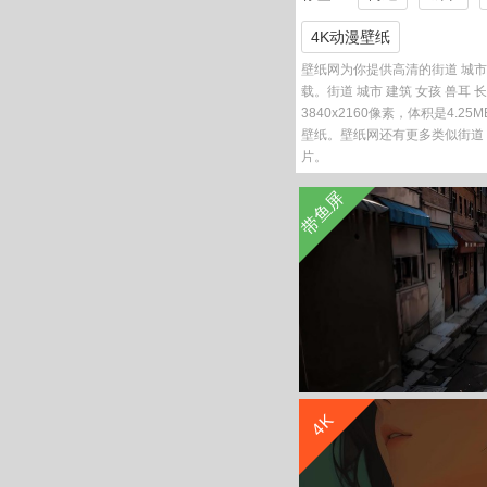
4K动漫壁纸
壁纸网为你提供高清的街道 城市 
载。街道 城市 建筑 女孩 兽耳 
3840x2160像素，体积是4.2
壁纸。壁纸网还有更多类似街道 城
片。
带鱼屏
4K
城市街道 女孩 兽耳 