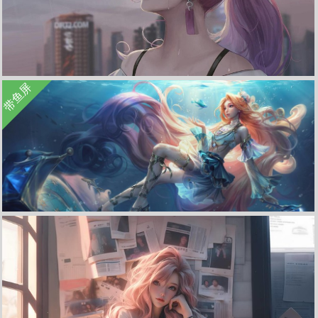
收 藏
立 即 下 载
带鱼屏
英雄联盟 萨勒芬妮 马尾 下雨 天空 4K高清游戏壁纸 4K手机壁纸
收 藏
立 即 下 载
lol英雄联盟星籁歌姬 海洋之歌 至臻 萨勒芬妮3440x1440带鱼屏壁纸