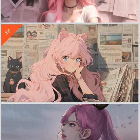
收 藏
立 即 下 载
4K
萨勒芬妮 微笑女孩 报纸墙 3440x1440带鱼屏壁纸
收 藏
立 即 下 载
女仆 兽耳少女 一手托腮 报纸墙 4K壁纸 3840x2160