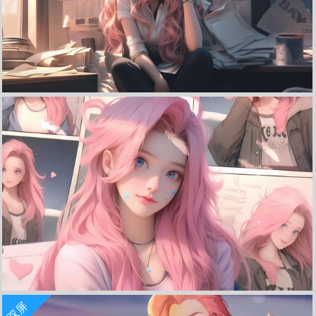
收 藏
立 即 下 载
报纸墙 萨勒芬妮2560*1600电脑壁纸
收 藏
立 即 下 载
双屏
报纸墙可爱女孩萨勒芬妮2560*1600高清壁纸