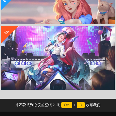
收 藏
立 即 下 载
4K
可爱萨勒芬妮 猫 5120x1440双屏壁纸
Seraphine萨勒芬妮《LOL英雄联盟》KDA 4K高清游戏图片
来不及找到心仪的壁纸？ 按
Ctrl
+
D
收藏我们