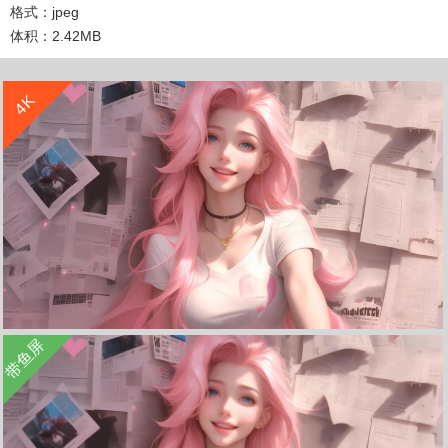
格式：jpeg
体积：2.42MB
收 藏
立 即 下 载
4K
收 藏
立 即 下 载
带鱼屏
萨勒芬妮 微笑女孩 报纸墙 4k壁纸 3840x2160