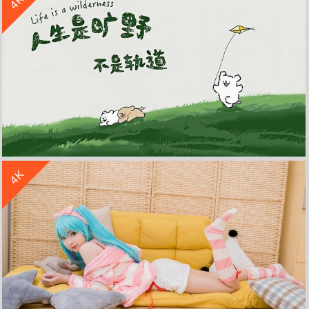
4K
王者荣耀 小乔 线条小狗 4K高清游戏壁纸
收 藏
立 即 下 载
4K
人生是旷野 不是轨道线条小狗4k壁纸