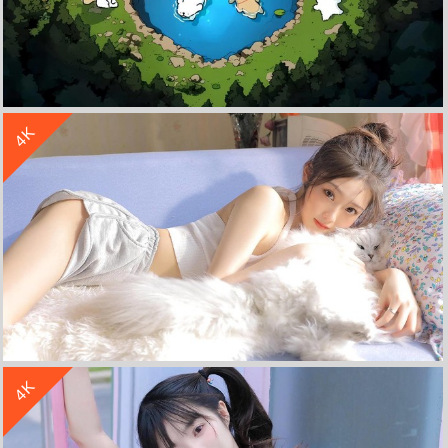
收 藏
立 即 下 载
4K
郊外旅行 爱心泳池 线条小狗4K壁纸3840x2160
收 藏
立 即 下 载
4K
家居 小姐姐 猫咪 可爱 美女 高清 4k电脑壁纸 4k手机壁纸