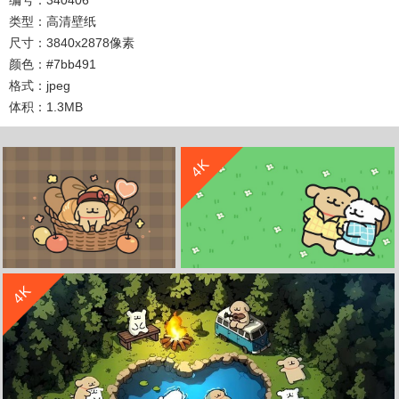
类型：高清壁纸
尺寸：3840x2878像素
颜色：#7bb491
格式：jpeg
体积：1.3MB
收 藏
立 即 下 载
收 藏
立 即 下 载
4K
收 藏
立 即 下 载
4K
可爱面包 线条小狗 4K电脑壁纸
线条小狗4K电脑壁纸