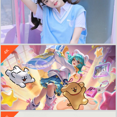
收 藏
立 即 下 载
4K
小陆离 可爱 美女 清纯 4k电脑壁纸 4K手机壁纸
收 藏
立 即 下 载