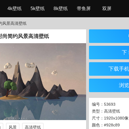
4k壁纸
5k壁纸
8k壁纸
带鱼屏
双屏
约风景高清壁纸
时尚简约风景高清壁纸
下 
下载手
浏
编号：53693
类型：高清壁纸
尺寸：1920x1080
颜色：#928c89
约
风景
高清壁纸