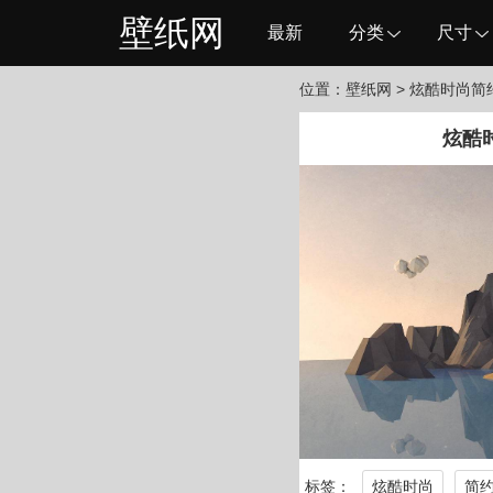
壁纸网
最新
分类
尺寸
位置：
壁纸网
> 炫酷时尚简
炫酷
标签：
炫酷时尚
简