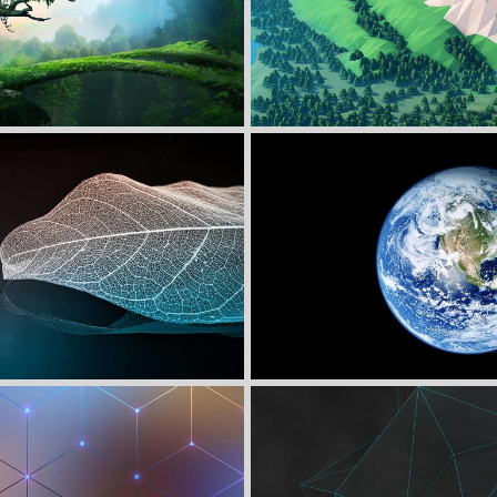
收 藏
立 即 下 载
手绘风景高清壁纸
炫酷时尚简约绘
收 藏
立 即 下 载
约树叶高清桌面壁纸
炫酷时尚简约地