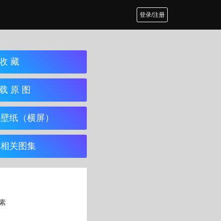
登录/注册
收 藏
载 原 图
机壁纸（横屏）
览相关图集
像素