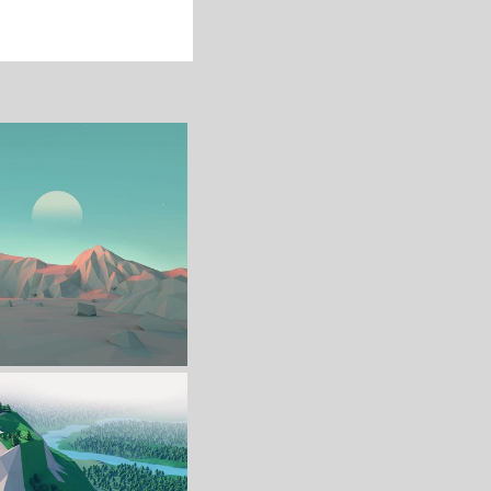
收 藏
立 即 下 载
收 藏
立 即 下 载
画高清壁纸