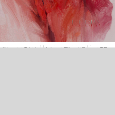
标签：
红色毛衣女孩
短发
大眼睛
绘画
4k全面屏
手机壁纸
本图是小编精选的第8张壁纸：名字是《红色毛衣女孩 短发 大眼睛 绘
画 4k全面屏 手机壁纸》编号是333630，尺寸是2818x3840像素，体积
是5.15MB，格式是jpeg，平均颜色是#a37877，关键词是《红色毛衣
女孩,短发,大眼睛,绘画,4k全面屏,手机壁纸》，所属分类是高清壁纸。
壁纸网还有更多类似《红色毛衣女孩 短发 大眼睛 绘画 4k全面屏 手机
壁纸》的壁纸图片。
第9张《美女，Ai绘画，连衣裙，项链，耳环，珠宝，4k动漫
壁纸》
去下载