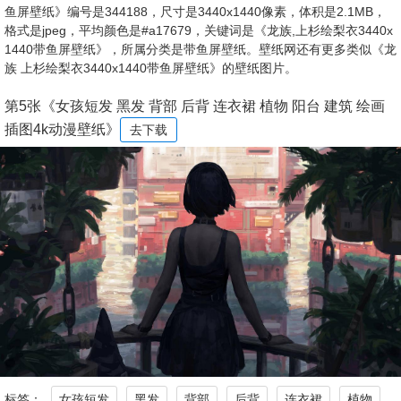
鱼屏壁纸》编号是344188，尺寸是3440x1440像素，体积是2.1MB，
格式是jpeg，平均颜色是#a17679，关键词是《龙族,上杉绘梨衣3440x
1440带鱼屏壁纸》，所属分类是带鱼屏壁纸。壁纸网还有更多类似《龙
族 上杉绘梨衣3440x1440带鱼屏壁纸》的壁纸图片。
第5张《女孩短发 黑发 背部 后背 连衣裙 植物 阳台 建筑 绘画
插图4k动漫壁纸》
去下载
标签：
女孩短发
黑发
背部
后背
连衣裙
植物