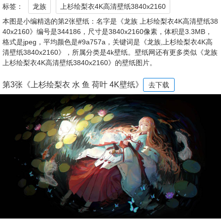
标签：
龙族
上杉绘梨衣4K高清壁纸3840x2160
本图是小编精选的第2张壁纸：名字是《龙族 上杉绘梨衣4K高清壁纸38
40x2160》编号是344186，尺寸是3840x2160像素，体积是3.3MB，
格式是jpeg，平均颜色是#9a757a，关键词是《龙族,上杉绘梨衣4K高
清壁纸3840x2160》，所属分类是4k壁纸。壁纸网还有更多类似《龙族
上杉绘梨衣4K高清壁纸3840x2160》的壁纸图片。
第3张《上杉绘梨衣 水 鱼 荷叶 4K壁纸》
去下载