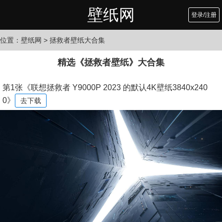
壁纸网
登录/注册
位置：
壁纸网
> 拯救者壁纸大合集
精选《拯救者壁纸》大合集
第1张《联想拯救者 Y9000P 2023 的默认4K壁纸3840x240
0》
去下载