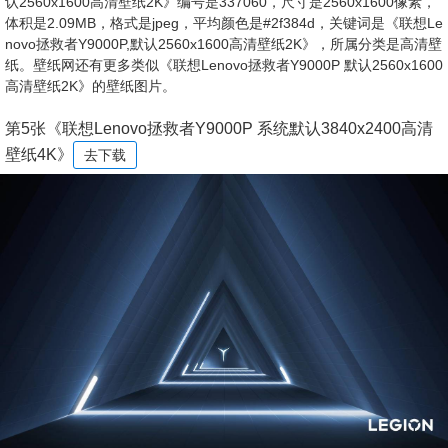
认2560x1600高清壁纸2K》编号是337060，尺寸是2560x1600像素，
体积是2.09MB，格式是jpeg，平均颜色是#2f384d，关键词是《联想Le
novo拯救者Y9000P,默认2560x1600高清壁纸2K》，所属分类是高清壁
纸。壁纸网还有更多类似《联想Lenovo拯救者Y9000P 默认2560x1600
高清壁纸2K》的壁纸图片。
第5张《联想Lenovo拯救者Y9000P 系统默认3840x2400高清
壁纸4K》
去下载