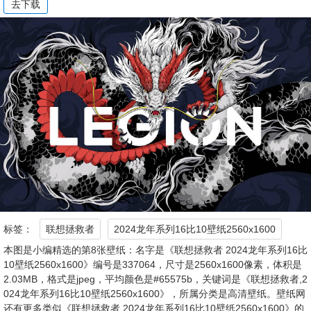
去下载
标签：
联想拯救者
2024龙年系列16比10壁纸2560x1600
本图是小编精选的第8张壁纸：名字是《联想拯救者 2024龙年系列16比
10壁纸2560x1600》编号是337064，尺寸是2560x1600像素，体积是
2.03MB，格式是jpeg，平均颜色是#65575b，关键词是《联想拯救者,2
024龙年系列16比10壁纸2560x1600》，所属分类是高清壁纸。壁纸网
还有更多类似《联想拯救者 2024龙年系列16比10壁纸2560x1600》的