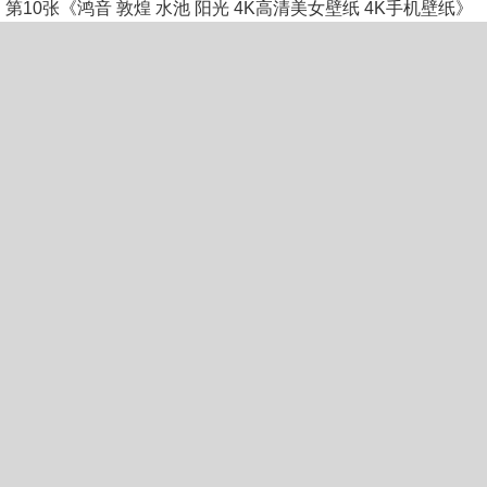
第10张《鸿音 敦煌 水池 阳光 4K高清美女壁纸 4K手机壁纸》
去下载