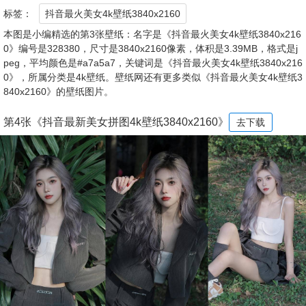
标签：
抖音最火美女4k壁纸3840x2160
本图是小编精选的第3张壁纸：名字是《抖音最火美女4k壁纸3840x216
0》编号是328380，尺寸是3840x2160像素，体积是3.39MB，格式是j
peg，平均颜色是#a7a5a7，关键词是《抖音最火美女4k壁纸3840x216
0》，所属分类是4k壁纸。壁纸网还有更多类似《抖音最火美女4k壁纸3
840x2160》的壁纸图片。
第4张《抖音最新美女拼图4k壁纸3840x2160》
去下载