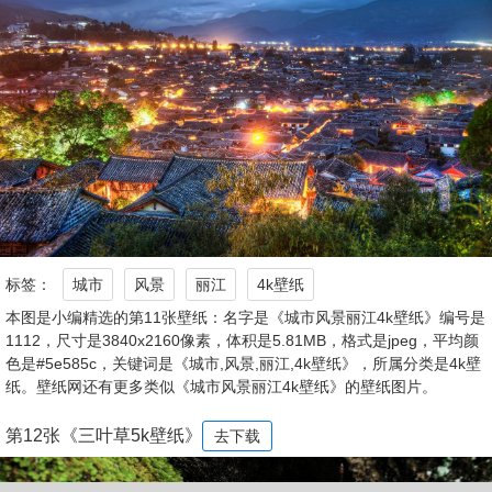
标签：
城市
风景
丽江
4k壁纸
本图是小编精选的第11张壁纸：名字是《城市风景丽江4k壁纸》编号是
1112，尺寸是3840x2160像素，体积是5.81MB，格式是jpeg，平均颜
色是#5e585c，关键词是《城市,风景,丽江,4k壁纸》，所属分类是4k壁
纸。壁纸网还有更多类似《城市风景丽江4k壁纸》的壁纸图片。
第12张《三叶草5k壁纸》
去下载