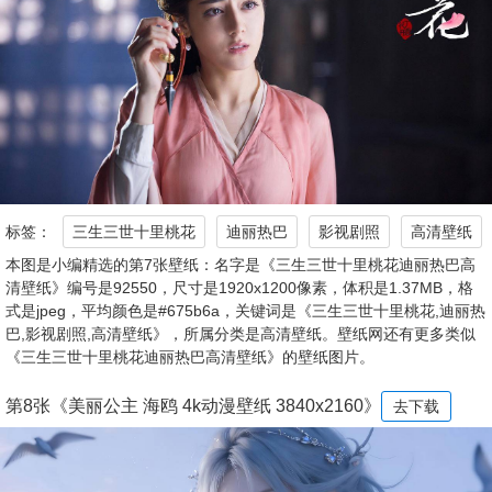
标签：
三生三世十里桃花
迪丽热巴
影视剧照
高清壁纸
本图是小编精选的第7张壁纸：名字是《三生三世十里桃花迪丽热巴高
清壁纸》编号是92550，尺寸是1920x1200像素，体积是1.37MB，格
式是jpeg，平均颜色是#675b6a，关键词是《三生三世十里桃花,迪丽热
巴,影视剧照,高清壁纸》，所属分类是高清壁纸。壁纸网还有更多类似
《三生三世十里桃花迪丽热巴高清壁纸》的壁纸图片。
第8张《美丽公主 海鸥 4k动漫壁纸 3840x2160》
去下载