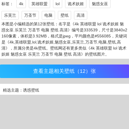
标签：
4k
英雄联盟
lol
诡术妖姬
魅惑女巫
乐芙兰
万圣节
电脑
壁纸
高清
本图是小编精选的第12张壁纸：名字是《4k 英雄联盟 lol 诡术妖姬 魅
惑女巫 乐芙兰 万圣节 电脑 壁纸 高清》编号是333539，尺寸是3840x2
160像素，体积是3.92MB，格式是jpeg，平均颜色是#556085，关键词
是《4k,英雄联盟,lol,诡术妖姬,魅惑女巫,乐芙兰,万圣节,电脑,壁纸,高
清》，所属分类是4k壁纸。壁纸网还有更多类似《4k 英雄联盟 lol 诡术
妖姬 魅惑女巫 乐芙兰 万圣节 电脑 壁纸 高清》的壁纸图片。
查看主题相关壁纸（12）张
精选主题：诱惑壁纸
精选图片：12张
精选支持：浏览 / 欣赏 / 下载
来不及找到心仪的壁纸？ 按
Ctrl
+
D
收藏我们