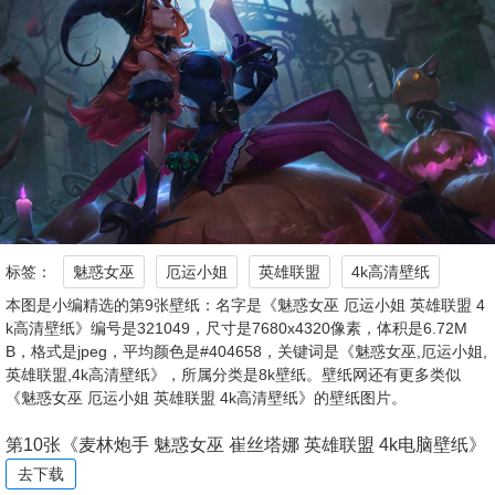
标签：
魅惑女巫
厄运小姐
英雄联盟
4k高清壁纸
本图是小编精选的第9张壁纸：名字是《魅惑女巫 厄运小姐 英雄联盟 4
k高清壁纸》编号是321049，尺寸是7680x4320像素，体积是6.72M
B，格式是jpeg，平均颜色是#404658，关键词是《魅惑女巫,厄运小姐,
英雄联盟,4k高清壁纸》，所属分类是8k壁纸。壁纸网还有更多类似
《魅惑女巫 厄运小姐 英雄联盟 4k高清壁纸》的壁纸图片。
第10张《麦林炮手 魅惑女巫 崔丝塔娜 英雄联盟 4k电脑壁纸》
去下载