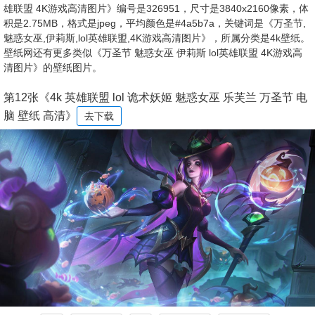
雄联盟 4K游戏高清图片》编号是326951，尺寸是3840x2160像素，体
积是2.75MB，格式是jpeg，平均颜色是#4a5b7a，关键词是《万圣节,
魅惑女巫,伊莉斯,lol英雄联盟,4K游戏高清图片》，所属分类是4k壁纸。
壁纸网还有更多类似《万圣节 魅惑女巫 伊莉斯 lol英雄联盟 4K游戏高
清图片》的壁纸图片。
第12张《4k 英雄联盟 lol 诡术妖姬 魅惑女巫 乐芙兰 万圣节 电
脑 壁纸 高清》
去下载