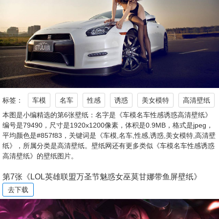
标签：
车模
名车
性感
诱惑
美女模特
高清壁纸
本图是小编精选的第6张壁纸：名字是《车模名车性感诱惑高清壁纸》
编号是79490，尺寸是1920x1200像素，体积是0.9MB，格式是jpeg，
平均颜色是#857f83，关键词是《车模,名车,性感,诱惑,美女模特,高清壁
纸》，所属分类是高清壁纸。壁纸网还有更多类似《车模名车性感诱惑
高清壁纸》的壁纸图片。
第7张《LOL英雄联盟万圣节魅惑女巫莫甘娜带鱼屏壁纸》
去下载