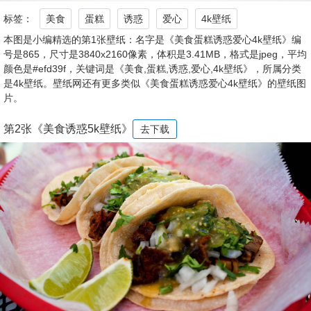
标签：
美食
蛋糕
诱惑
爱心
4k壁纸
本图是小编精选的第1张壁纸：名字是《美食蛋糕诱惑爱心4k壁纸》编
号是865，尺寸是3840x2160像素，体积是3.41MB，格式是jpeg，平均
颜色是#efd39f，关键词是《美食,蛋糕,诱惑,爱心,4k壁纸》，所属分类
是4k壁纸。壁纸网还有更多类似《美食蛋糕诱惑爱心4k壁纸》的壁纸图
片。
第2张《美食诱惑5k壁纸》
去下载