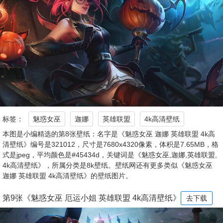
标签：
魅惑女巫
迦娜
英雄联盟
4k高清壁纸
本图是小编精选的第8张壁纸：名字是《魅惑女巫 迦娜 英雄联盟 4k高
清壁纸》编号是321012，尺寸是7680x4320像素，体积是7.65MB，格
式是jpeg，平均颜色是#45434d，关键词是《魅惑女巫,迦娜,英雄联盟,
4k高清壁纸》，所属分类是8k壁纸。壁纸网还有更多类似《魅惑女巫
迦娜 英雄联盟 4k高清壁纸》的壁纸图片。
第9张《魅惑女巫 厄运小姐 英雄联盟 4k高清壁纸》
去下载