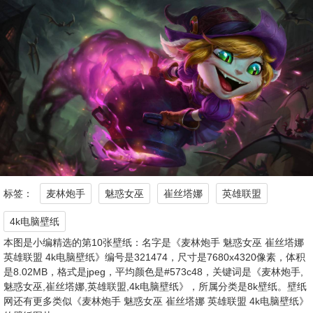
标签：
麦林炮手
魅惑女巫
崔丝塔娜
英雄联盟
4k电脑壁纸
本图是小编精选的第10张壁纸：名字是《麦林炮手 魅惑女巫 崔丝塔娜
英雄联盟 4k电脑壁纸》编号是321474，尺寸是7680x4320像素，体积
是8.02MB，格式是jpeg，平均颜色是#573c48，关键词是《麦林炮手,
魅惑女巫,崔丝塔娜,英雄联盟,4k电脑壁纸》，所属分类是8k壁纸。壁纸
网还有更多类似《麦林炮手 魅惑女巫 崔丝塔娜 英雄联盟 4k电脑壁纸》