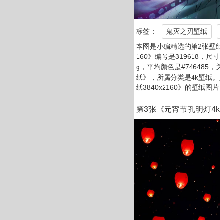
标签：
鬼灭之刃壁纸
本图是小编精选的第2张壁纸
160》编号是319618，尺寸
g，平均颜色是#746485
纸》，所属分类是4k壁纸
纸3840x2160》的壁纸图
第3张《元宵节孔明灯4k电