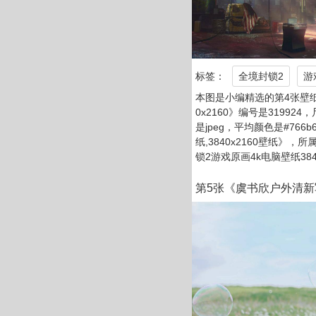
标签：
全境封锁2
游
本图是小编精选的第4张壁纸
0x2160》编号是319924
是jpeg，平均颜色是#766
纸,3840x2160壁纸》
锁2游戏原画4k电脑壁纸384
第5张《虞书欣户外清新