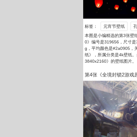
标签：
元宵节壁纸
本图是小编精选的第3张壁纸：
0》编号是319656，尺寸是3
g，平均颜色是#2a0905
纸》，所属分类是4k壁纸
3840x2160》的壁纸图片。
第4张《全境封锁2游戏原画