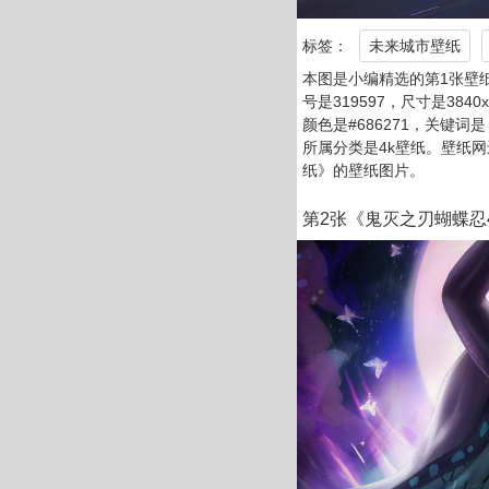
标签：
未来城市壁纸
本图是小编精选的第1张壁
号是319597，尺寸是3840
颜色是#686271，关键词
所属分类是4k壁纸。壁纸
纸》的壁纸图片。
第2张《鬼灭之刃蝴蝶忍4k