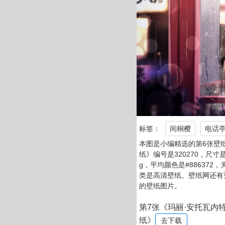
标签：
间桐樱
电话
本图是小编精选的第6张壁纸
纸》编号是320270，尺寸是3
g，平均颜色是#886372
类是高清壁纸。壁纸网还有更
的壁纸图片。
第7张《玛丽·安托瓦内特
纸》
去下载