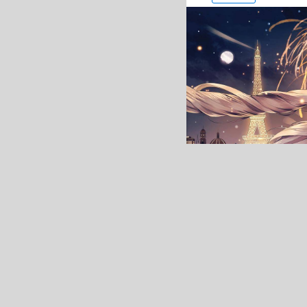
标签：
玛丽·安托瓦内特
本图是小编精选的第7张壁纸
流桥梁 夜景4k电脑壁纸》编号
1.73MB，格式是jpeg，
烟花河流桥梁,夜景,4k电