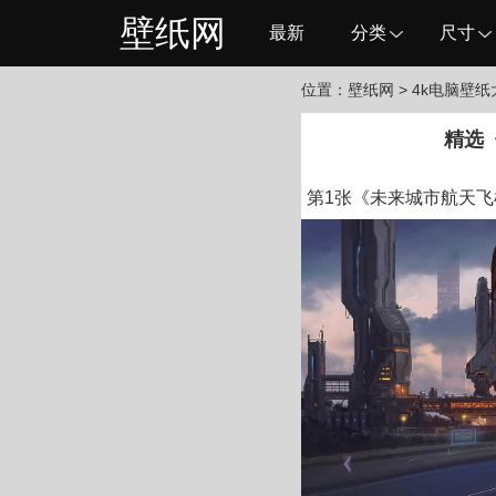
壁纸网
最新
分类
尺寸
位置：
壁纸网
> 4k电脑壁
精选
第1张《未来城市航天飞