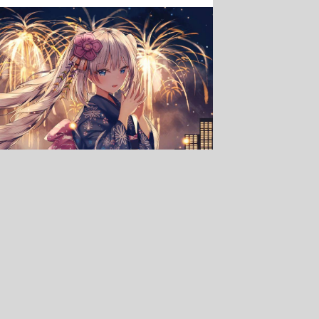
烟花河流桥梁
夜景
4k电脑壁纸
：名字是《玛丽·安托瓦内特（Fate） 烟花河
是320271，尺寸是3804x2400像素，体积是
平均颜色是#7b6367，关键词是《玛丽·安托瓦内特,
脑壁纸》，所属分类是高清壁纸。壁纸网还有更多