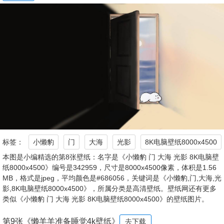
标签：
小懒豹
门
大海
光影
8K电脑壁纸8000x4500
本图是小编精选的第8张壁纸：名字是《小懒豹 门 大海 光影 8K电脑壁
纸8000x4500》编号是342959，尺寸是8000x4500像素，体积是1.56
MB，格式是jpeg，平均颜色是#686056，关键词是《小懒豹,门,大海,光
影,8K电脑壁纸8000x4500》，所属分类是高清壁纸。壁纸网还有更多
类似《小懒豹 门 大海 光影 8K电脑壁纸8000x4500》的壁纸图片。
第9张《懒羊羊准备睡觉4k壁纸》
去下载