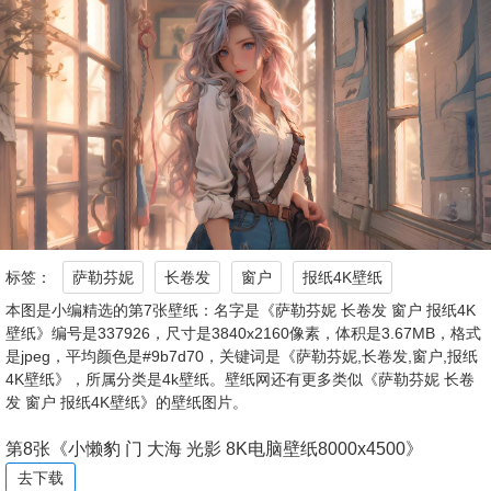
标签：
萨勒芬妮
长卷发
窗户
报纸4K壁纸
本图是小编精选的第7张壁纸：名字是《萨勒芬妮 长卷发 窗户 报纸4K
壁纸》编号是337926，尺寸是3840x2160像素，体积是3.67MB，格式
是jpeg，平均颜色是#9b7d70，关键词是《萨勒芬妮,长卷发,窗户,报纸
4K壁纸》，所属分类是4k壁纸。壁纸网还有更多类似《萨勒芬妮 长卷
发 窗户 报纸4K壁纸》的壁纸图片。
第8张《小懒豹 门 大海 光影 8K电脑壁纸8000x4500》
去下载