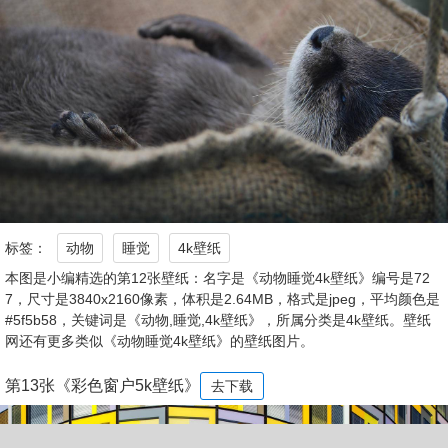
标签：
动物
睡觉
4k壁纸
本图是小编精选的第12张壁纸：名字是《动物睡觉4k壁纸》编号是72
7，尺寸是3840x2160像素，体积是2.64MB，格式是jpeg，平均颜色是
#5f5b58，关键词是《动物,睡觉,4k壁纸》，所属分类是4k壁纸。壁纸
网还有更多类似《动物睡觉4k壁纸》的壁纸图片。
第13张《彩色窗户5k壁纸》
去下载