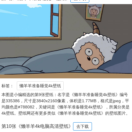
标签：
懒羊羊准备睡觉4k壁纸
本图是小编精选的第9张壁纸：名字是《懒羊羊准备睡觉4k壁纸》编号
是335386，尺寸是3840x2160像素，体积是1.77MB，格式是jpeg，平
均颜色是#788082，关键词是《懒羊羊准备睡觉4k壁纸》，所属分类是
4k壁纸。壁纸网还有更多类似《懒羊羊准备睡觉4k壁纸》的壁纸图片。
第10张《懒羊羊4k电脑高清壁纸》
去下载