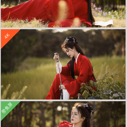
收 藏
立 即 下 载
4K
白鹿 红色古装 美女 4k 壁纸
收 藏
立 即 下 载
带鱼屏
白鹿 好看侧脸 古装 红色 4k 美女壁纸