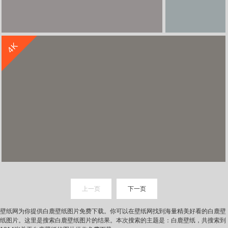
收 藏
立 即 下 载
4K
白鹿 可爱 美女 4k壁纸
宁安如梦 白鹿 古装美女4k手机壁纸
宁安如梦 白鹿 古装美女4K电脑壁纸3840x2160
上一页
下一页
壁纸网为你提供白鹿壁纸图片免费下载。你可以在壁纸网找到海量精美好看的白鹿壁
纸图片。这里是搜索白鹿壁纸图片的结果。本次搜索的主题是：白鹿壁纸，共搜索到