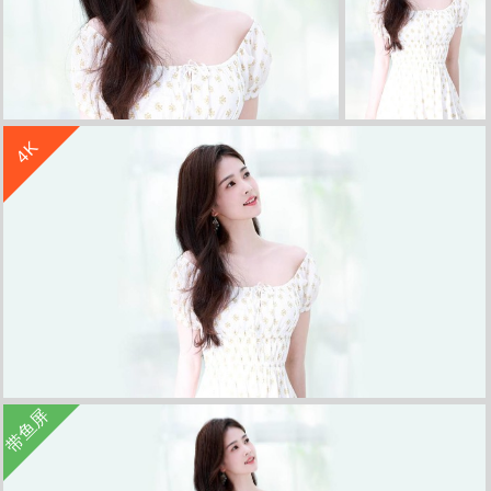
收 藏
立 即 下 载
4K
白鹿 小清新白色裙子美女平板壁纸
小清新美女白鹿 白色裙子 4k手机壁纸
收 藏
立 即 下 载
带鱼屏
美女白鹿小清新白色裙子4k壁纸