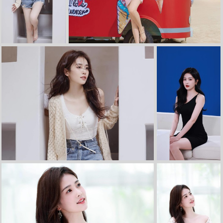
收 藏
立 即 下 载
立 即 下 载
小清新 美女 牛仔短裤 白鹿 4k 手机 壁纸
海边 沙滩 白鹿 粉色裙子 平板 美女 壁纸
收 藏
立 即 下 载
立 即 下 载
小清新 美女 白鹿 平板 壁纸
白鹿 黑色连衣包臀裙 4k 手机 壁纸