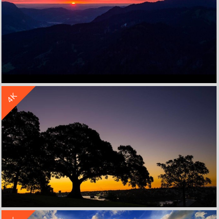
收 藏
立 即 下 载
4K
德国巴伐利亚州日落风景4k壁纸
收 藏
立 即 下 载