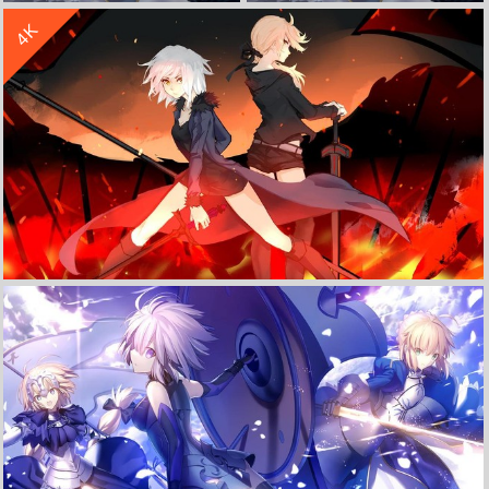
4K
Fate Saber 阿尔托利亚潘德拉贡4k高清动漫壁纸
《Fate stay night》Fate Saber 阿尔托利亚潘德拉贡 4K高清动漫壁纸
收 藏
立 即 下 载
《Fate Grand Order Saber Alter》阿尔托利亚·潘德拉贡 Fate Series 4K高清动漫壁纸