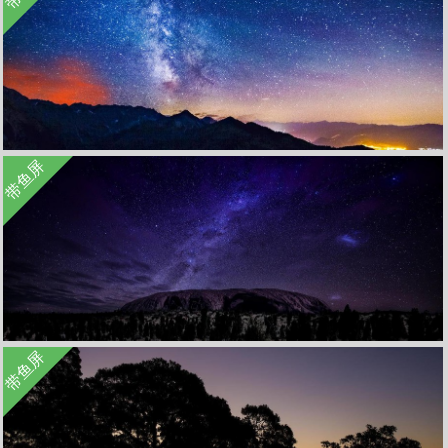
收 藏
立 即 下 载
带鱼屏
德国巴伐利亚神奇银河星空风景带鱼屏壁纸
收 藏
立 即 下 载
带鱼屏
澳大利亚艾尔斯岩星空带鱼屏壁纸