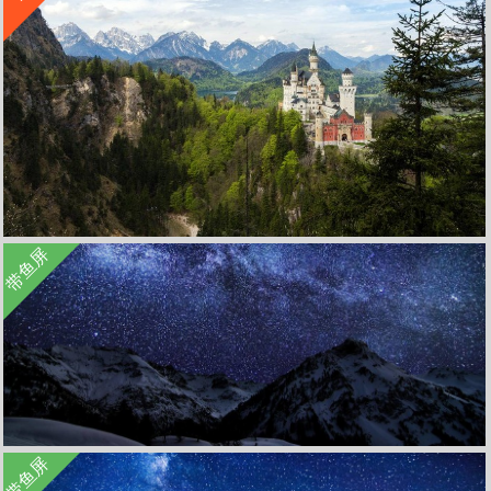
收 藏
立 即 下 载
带鱼屏
德国巴伐利亚新天鹅堡风景4k壁纸
收 藏
立 即 下 载
带鱼屏
德国巴伐利亚州银河风景带鱼屏壁纸