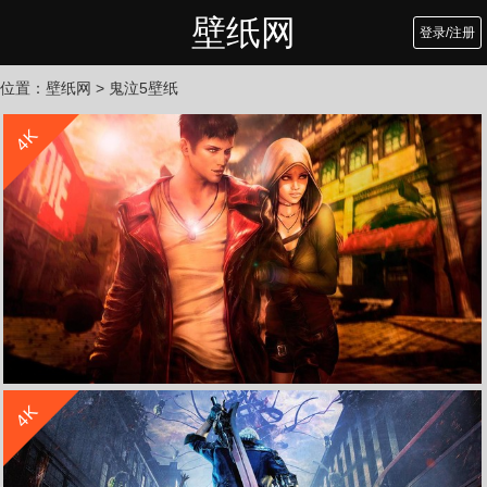
壁纸网
登录/注册
位置：
壁纸网
>
鬼泣5壁纸
收 藏
立 即 下 载
4K
收 藏
立 即 下 载
4K
鬼泣5游戏4k壁纸