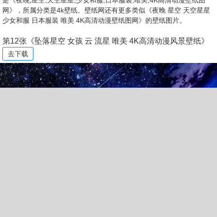
标签：
夜晚
星空
天空星星
少女和服
日本服装
唯美
4K高清动漫壁纸图网
本图是小编精选的第11张壁纸：名字是《夜晚 星空 天空星星 少女和服
日本服装 唯美 4K高清动漫壁纸图网》编号是326232，尺寸是3840x21
60像素，体积是4.94MB，格式是jpeg，平均颜色是#233663，关键词
是《夜晚,星空,天空星星,少女和服,日本服装,唯美,4K高清动漫壁纸图
网》，所属分类是4k壁纸。壁纸网还有更多类似《夜晚 星空 天空星星
少女和服 日本服装 唯美 4K高清动漫壁纸图网》的壁纸图片。
第12张《坠落星空 女孩 云 流星 唯美 4K高清动漫风景壁纸》
去下载