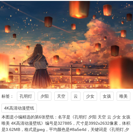
标签：
孔明灯
夕阳
天空
云
少女
女孩
唯美
4K高清动漫壁纸
本图是小编精选的第6张壁纸：名字是《孔明灯 夕阳 天空 云 少女 女孩
唯美 4K高清动漫壁纸》编号是327885，尺寸是3992x2632像素，体积
是3.62MB，格式是jpeg，平均颜色是#8a5e4d，关键词是《孔明灯,夕